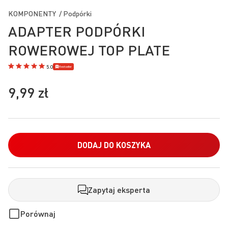
na
KOMPONENTY / Podpórki
początek
ADAPTER PODPÓRKI
galerii
ROWEROWEJ TOP PLATE
Bestseller
5.0
9,99 zł
DODAJ DO KOSZYKA
Zapytaj eksperta
Porównaj