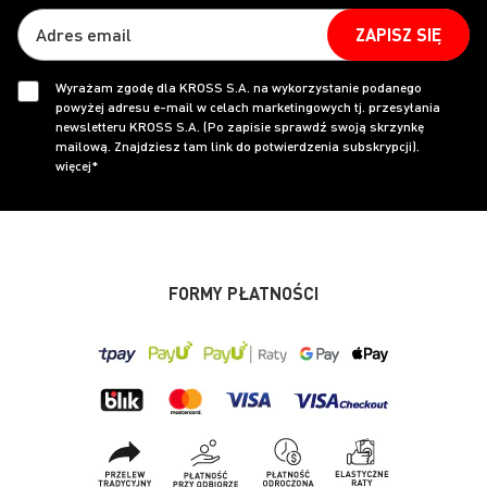
ZAPISZ SIĘ
Wyrażam zgodę dla KROSS S.A. na wykorzystanie podanego
powyżej adresu e-mail w celach marketingowych tj. przesyłania
newsletteru KROSS S.A. (Po zapisie sprawdź swoją skrzynkę
mailową. Znajdziesz tam link do potwierdzenia subskrypcji).
więcej*
FORMY PŁATNOŚCI