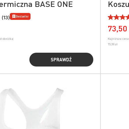
termiczna BASE ONE
Koszu
Bestseller
 (13)
73,50 
ed obniżką:
Najniższa cena 
73,50 zł
SPRAWDŹ