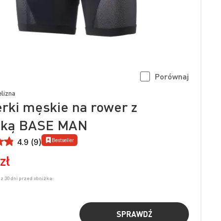
Porównaj
lizna
rki męskie na rower z
dką BASE MAN
Bestseller
4.9 (9)
zł
z 30 dni przed obniżką:
SPRAWDŹ