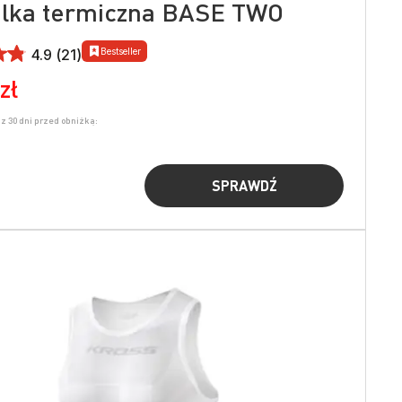
lka termiczna BASE TWO
Bestseller
4.9 (21)
zł
z 30 dni przed obniżką:
SPRAWDŹ