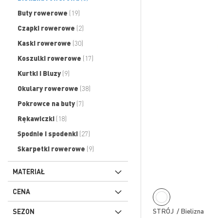
produkty
Buty rowerowe
19
produkty
Czapki rowerowe
2
produkty
Kaski rowerowe
30
produkty
Koszulki rowerowe
17
produkty
Kurtki i Bluzy
9
produkty
Okulary rowerowe
38
produkty
Pokrowce na buty
7
produkty
Rękawiczki
18
produkty
Spodnie i spodenki
27
produkty
Skarpetki rowerowe
9
MATERIAŁ
CENA
STRÓJ / Bielizna
SEZON