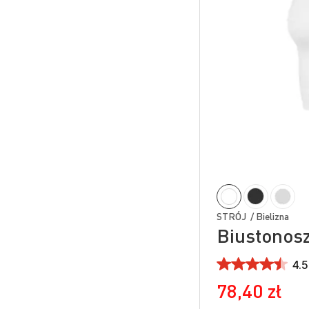
STRÓJ / Bielizna
Biustonos
4.5
78,40 zł