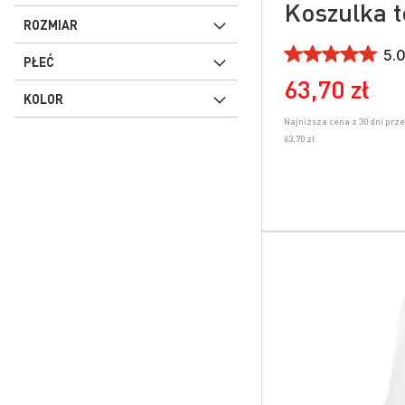
Koszulka 
ROZMIAR
5.0
PŁEĆ
63,70 zł
KOLOR
Najniższa cena z 30 dni prz
63,70 zł