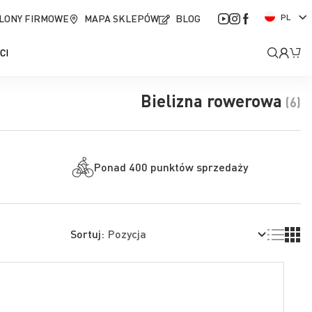
J
LONY FIRMOWE
MAPA SKLEPÓW
BLOG
PL
ę
z
Moje
Mó
CI
y
k
kont
Bielizna rowerowa
(6)
Ponad 400 punktów sprzedaży
Lista
Siatk
Sortuj: