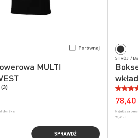
Porównaj
STRÓJ / Bie
rowerowa MULTI
Bokse
VEST
wkła
 (3)
78,40 
ed obniżką:
Najniższa cena 
78,40 zł
SPRAWDŹ