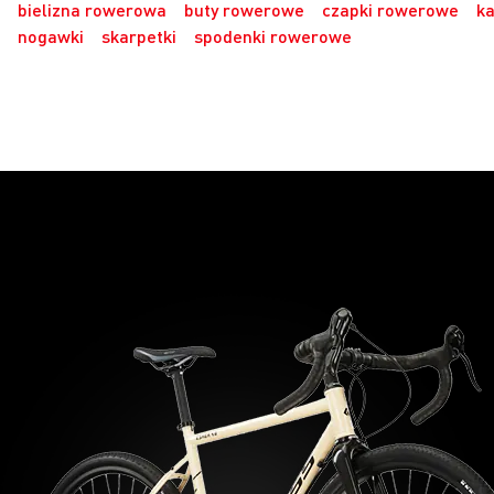
bielizna rowerowa
buty rowerowe
czapki rowerowe
ka
nogawki
skarpetki
spodenki rowerowe