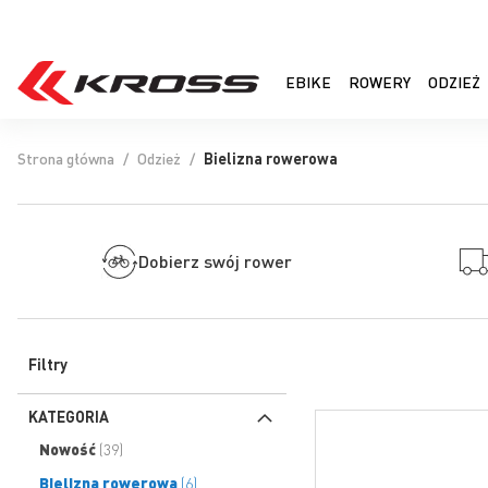
EBIKE
ROWERY
ODZIEŻ
Strona główna
Odzież
Bielizna rowerowa
Dobierz swój rower
Filtry
KATEGORIA
produkty
Nowość
39
produkty
Bielizna rowerowa
6