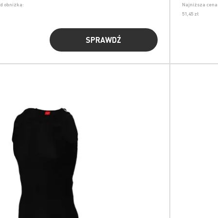
ed obniżką:
Najniższa cena 
51,45 zł
SPRAWDŹ