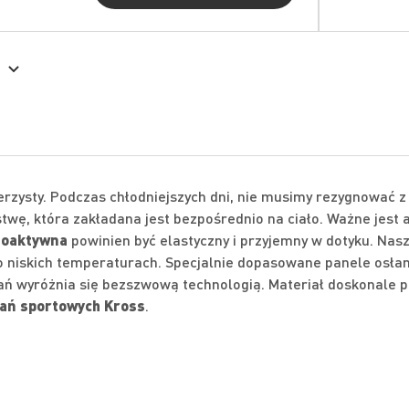
zysty. Podczas chłodniejszych dni, nie musimy rezygnować z
wę, która zakładana jest bezpośrednio na ciało. Ważne jest 
moaktywna
powinien być elastyczny i przyjemny w dotyku. Nas
o niskich temperaturach. Specjalnie dopasowane panele osła
ń wyróżnia się bezszwową technologią. Materiał doskonale p
ań sportowych Kross
.