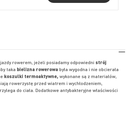
 jazdy rowerem, jeżeli posiadamy odpowiedni
strój
aby taka
bielizna rowerowa
była wygodna i nie obcierała
ze
koszulki termoaktywne,
wykonane są z materiałów,
niają rowerzystę przed wiatrem i wychłodzeniem,
rzylega do ciała. Dodatkowe antybakteryjne właściwości