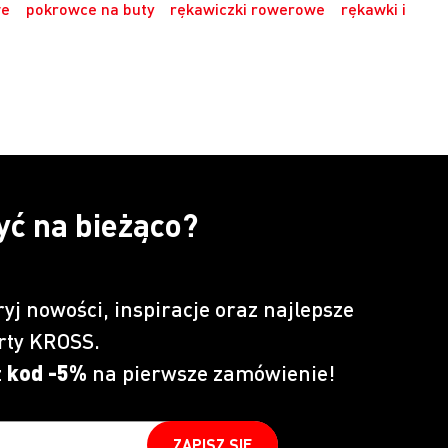
we
pokrowce na buty
rękawiczki rowerowe
rękawki i
yć na bieżąco?
ryj nowości, inspiracje oraz najlepsze
rty KROSS.
z
kod -5%
na pierwsze zamówienie!
ZAPISZ SIĘ