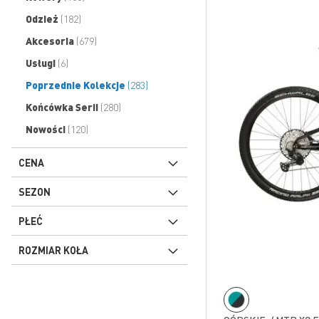
produkty
Odzież
182
produkty
Akcesoria
679
produkty
Usługi
6
produkty
Poprzednie Kolekcje
283
produkty
Końcówka Serii
280
produkty
Nowości
120
CENA
SEZON
PŁEĆ
ROZMIAR KOŁA