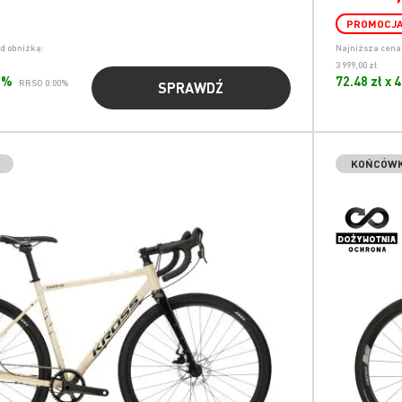
PROMOCJ
ed obniżką:
Najniższa cena 
3 999,00 zł
00%
72.48 zł x 
RRSO 0.00%
SPRAWDŹ
KOŃCÓWK