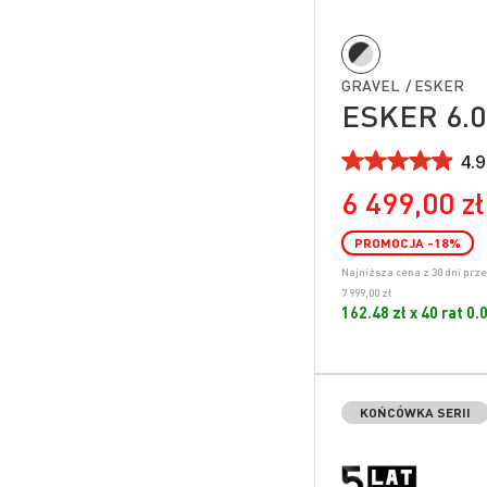
GRAVEL / ESKER
ESKER 6.0
4.9
6 499,00 zł
PROMOCJA
-18
%
Najniższa cena z 30 dni prz
7 999,00 zł
162.48 zł x 40 rat 0
KOŃCÓWKA SERII