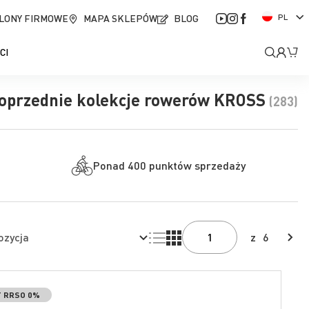
J
LONY FIRMOWE
MAPA SKLEPÓW
BLOG
PL
ę
z
Moje
Mó
CI
y
k
kont
oprzednie kolekcje rowerów KROSS
(283)
Ponad 400 punktów sprzedaży
Lista
Siatka
z
6
T RRSO 0%