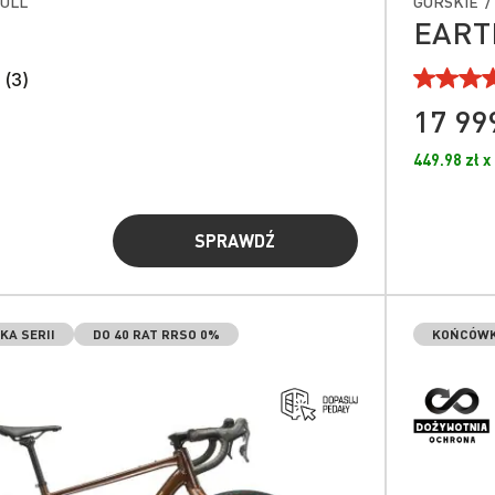
FULL
GÓRSKIE /
0
EART
 (3)
17 999
449.98 zł x
SPRAWDŹ
A SERII
DO 40 RAT RRSO 0%
KOŃCÓWK