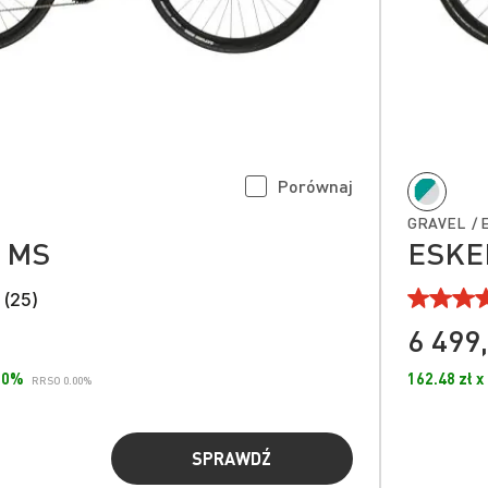
Porównaj
GRAVEL / 
0 MS
ESKER
 (25)
6 499,
.00%
162.48 zł x
RRSO 0.00%
SPRAWDŹ