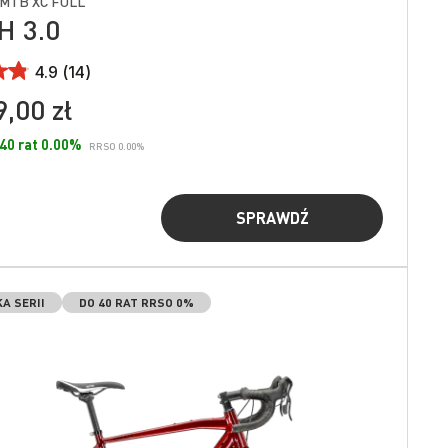
 MTB XC FULL
H 3.0
4.9 (14)
,00 zł
 40 rat 0.00%
RRSO 0.00%
SPRAWDŹ
A SERII
DO 40 RAT RRSO 0%