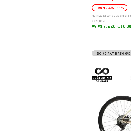
PROMOCJA
-11
%
Najniższa cena z 30 dni prz
4 499,00 zł
99.98 zł x 40 rat 0.
DO 40 RAT RRSO 0%