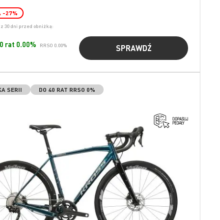
A
-27
%
z 30 dni przed obniżką:
40 rat 0.00%
RRSO 0.00%
SPRAWDŹ
A SERII
DO 40 RAT RRSO 0%