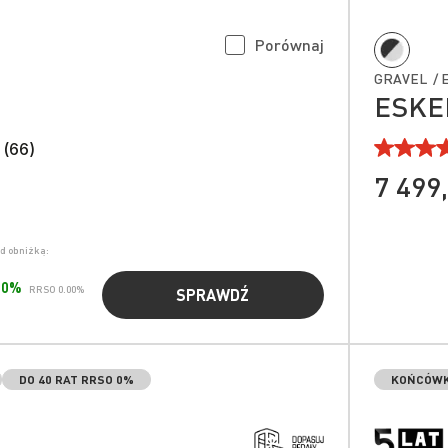
Porównaj
GRAVEL / 
ESKER
 (66)
7 499,
ed obniżką:
.00%
RRSO 0.00%
SPRAWDŹ
DO 40 RAT RRSO 0%
KOŃCÓWK