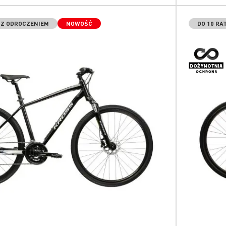
% Z ODROCZENIEM
NOWOŚĆ
DO 10 RA