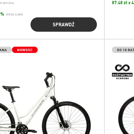
87.48 zł x 
ed obniżką:
00%
RRSO 0.00%
SPRAWDŹ
WANA
NOWOŚĆ
DO 10 RA