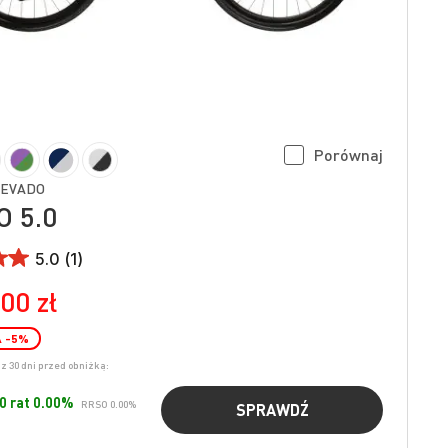
Porównaj
 EVADO
 5.0
5.0 (1)
00 zł
A
-5
%
z 30 dni przed obniżką:
40 rat 0.00%
RRSO 0.00%
SPRAWDŹ