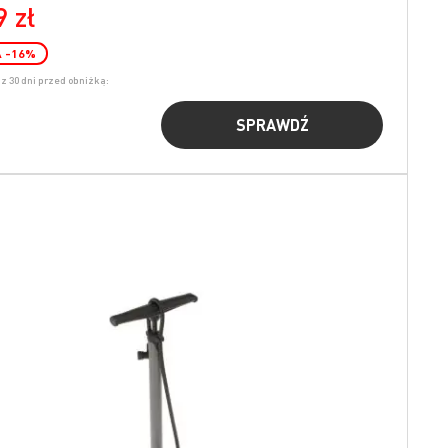
 zł
A
-16
%
z 30 dni przed obniżką:
SPRAWDŹ