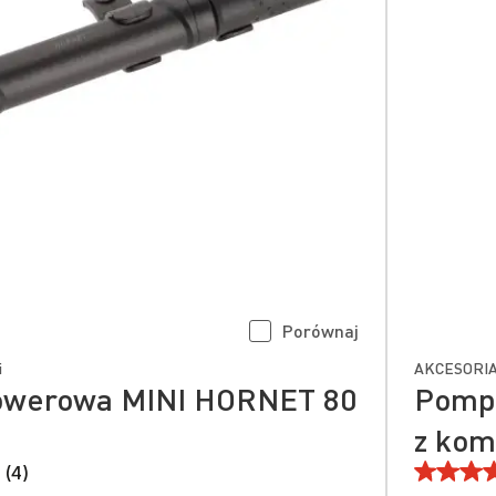
Porównaj
i
AKCESORIA
owerowa MINI HORNET 80
Pomp
z ko
 (4)