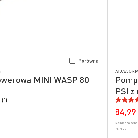
Porównaj
i
AKCESORIA
owerowa MINI WASP 80
Pomp
PSI 
 (1)
84,99 
Najniższa cena 
79,99 zł