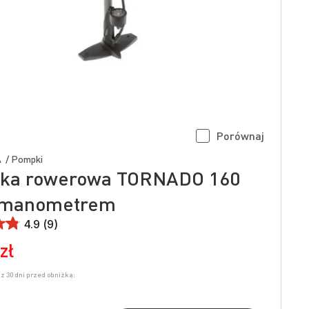
Porównaj
 / Pompki
ka rowerowa TORNADO 160
z manometrem
4.9 (9)
zł
z 30 dni przed obniżką: