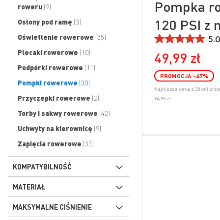
Pompka r
produkty
roweru
9
120 PSI z
produkty
Osłony pod ramę
3
produkty
Oświetlenie rowerowe
55
5.0
produkty
Plecaki rowerowe
10
49,99 zł
produkty
Podpórki rowerowe
11
PROMOCJA
-47
%
produkty
Pompki rowerowe
30
Najniższa cena z 30 dni prz
produkty
Przyczepki rowerowe
2
94,99 zł
produkty
Torby i sakwy rowerowe
42
produkty
Uchwyty na kierownicę
9
produkty
Zapięcia rowerowe
33
KOMPATYBILNOŚĆ
MATERIAŁ
MAKSYMALNE CIŚNIENIE