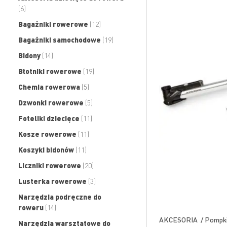
produkty
6
produkty
Bagażniki rowerowe
12
produkty
Bagażniki samochodowe
19
produkty
Bidony
14
produkty
Błotniki rowerowe
19
produkty
Chemia rowerowa
5
produkty
Dzwonki rowerowe
5
produkty
Foteliki dziecięce
11
produkty
Kosze rowerowe
11
produkty
Koszyki bidonów
11
produkty
Liczniki rowerowe
20
produkty
Lusterka rowerowe
3
Narzędzia podręczne do
produkty
roweru
14
AKCESORIA / Pompk
Narzędzia warsztatowe do