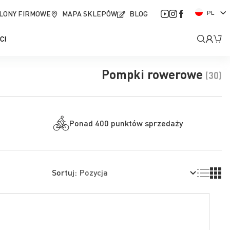
J
LONY FIRMOWE
MAPA SKLEPÓW
BLOG
PL
ę
z
Moje
Mó
CI
y
k
kont
Pompki rowerowe
(30)
Ponad 400 punktów sprzedaży
Lista
Siatk
Sortuj: