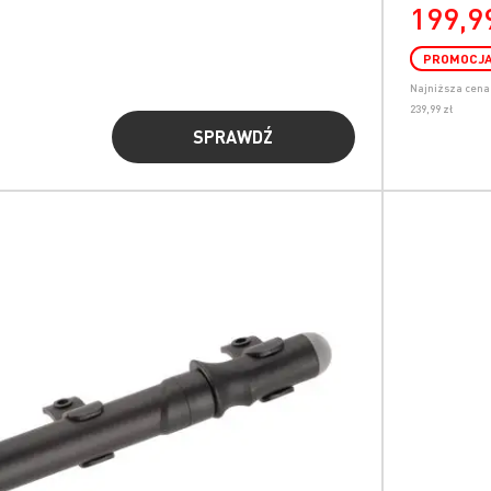
199,99
PROMOCJ
Najniższa cena 
239,99 zł
SPRAWDŹ