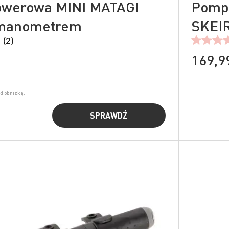
owerowa MINI MATAGI
Pompk
 manometrem
SKEIR
 (2)
169,99
ed obniżką:
SPRAWDŹ