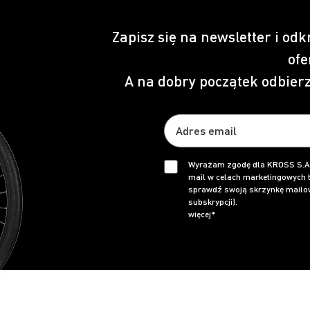
Zapisz się na newsletter i odk
ofe
A na dobry początek odbier
Wyrażam zgodę dla KROSS S.A.
mail w celach marketingowych t
sprawdź swoją skrzynkę mailow
subskrypcji).
więcej*