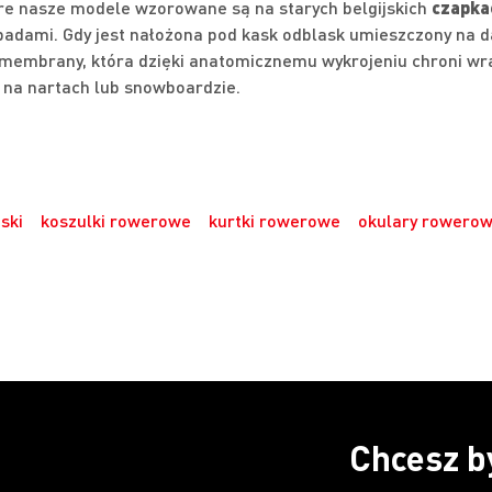
óre nasze modele wzorowane są na starych belgijskich
czapka
adami. Gdy jest nałożona pod kask odblask umieszczony na d
membrany, która dzięki anatomicznemu wykrojeniu chroni wra
y na nartach lub snowboardzie.
ski
koszulki rowerowe
kurtki rowerowe
okulary rowero
Chcesz b