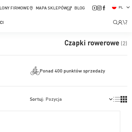
J
LONY FIRMOWE
MAPA SKLEPÓW
BLOG
PL
ę
z
Moje
Mó
CI
y
k
kont
Czapki rowerowe
(2)
Ponad 400 punktów sprzedaży
Lista
Siatk
Sortuj: