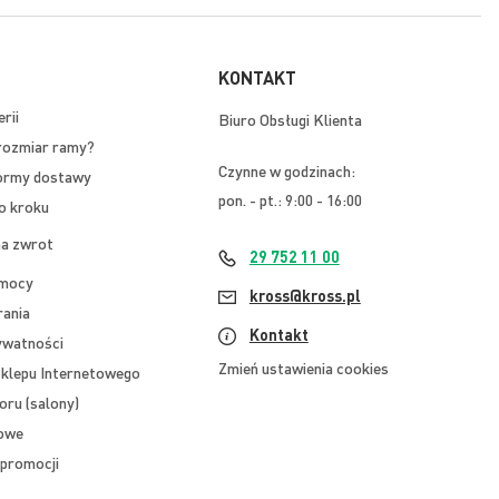
KONTAKT
rii
Biuro Obsługi Klienta
rozmiar ramy?
Czynne w godzinach:
ormy dostawy
pon. - pt.: 9:00 - 16:00
o kroku
na zwrot
29 752 11 00
omocy
kross@kross.pl
rania
Kontakt
ywatności
Zmień ustawienia cookies
klepu Internetowego
oru (salony)
mowe
promocji