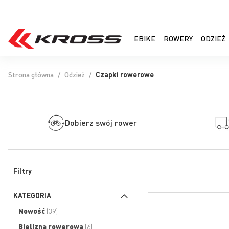
EBIKE
ROWERY
ODZIEŻ
Strona główna
Odzież
Czapki rowerowe
Dobierz swój rower
Filtry
KATEGORIA
produkty
Nowość
39
produkty
Bielizna rowerowa
6