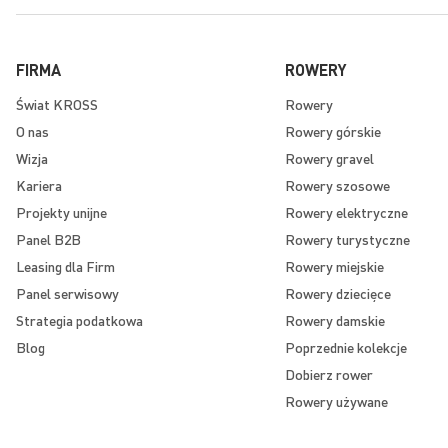
FIRMA
ROWERY
Świat KROSS
Rowery
O nas
Rowery górskie
Wizja
Rowery gravel
Kariera
Rowery szosowe
Projekty unijne
Rowery elektryczne
Panel B2B
Rowery turystyczne
Leasing dla Firm
Rowery miejskie
Panel serwisowy
Rowery dziecięce
Strategia podatkowa
Rowery damskie
Blog
Poprzednie kolekcje
Dobierz rower
Rowery używane