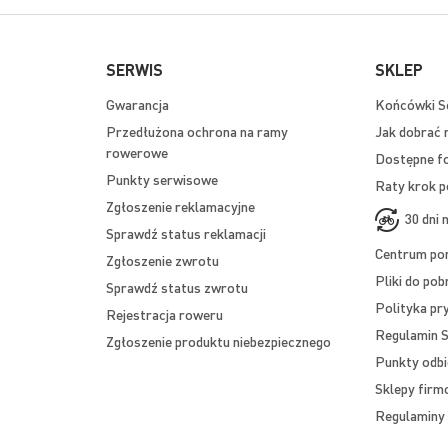
SERWIS
SKLEP
Gwarancja
Końcówki Se
Przedłużona ochrona na ramy
Jak dobrać 
rowerowe
Dostępne f
Punkty serwisowe
Raty krok p
Zgłoszenie reklamacyjne
30 dni 
Sprawdź status reklamacji
Centrum p
Zgłoszenie zwrotu
Pliki do pob
Sprawdź status zwrotu
Polityka pr
Rejestracja roweru
Regulamin S
Zgłoszenie produktu niebezpiecznego
Punkty odbi
Sklepy fir
Regulaminy 