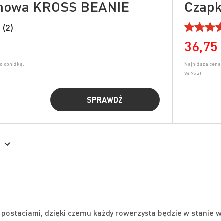
imowa KROSS BEANIE
Czap
 (2)
36,75 
ed obniżką:
Najniższa cena 
36,75 zł
SPRAWDŹ
postaciami, dzięki czemu każdy rowerzysta będzie w stanie w