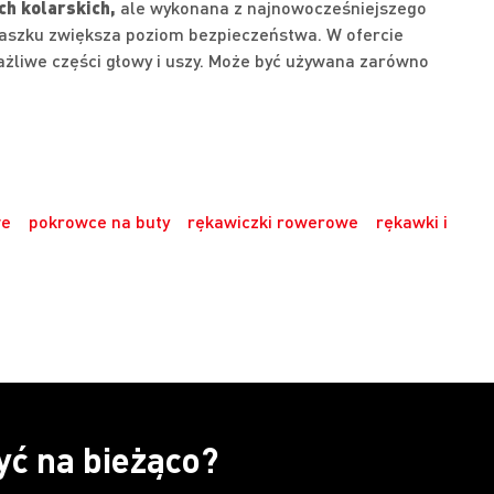
ch kolarskich,
ale wykonana z najnowocześniejszego
aszku zwiększa poziom bezpieczeństwa. W ofercie
żliwe części głowy i uszy. Może być używana zarówno
we
pokrowce na buty
rękawiczki rowerowe
rękawki i
yć na bieżąco?