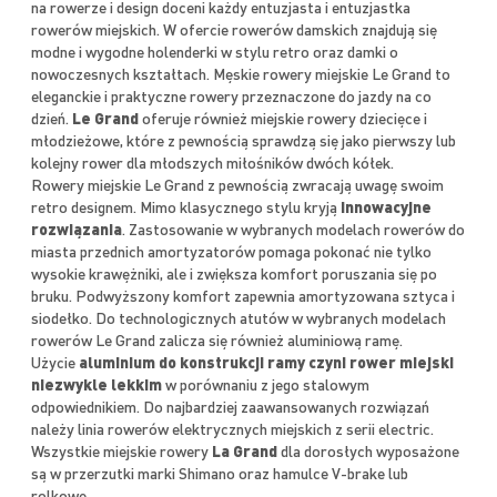
na rowerze i design doceni każdy entuzjasta i entuzjastka
rowerów miejskich. W ofercie rowerów damskich znajdują się
modne i wygodne holenderki w stylu retro oraz damki o
nowoczesnych kształtach. Męskie rowery miejskie Le Grand to
eleganckie i praktyczne rowery przeznaczone do jazdy na co
dzień.
Le Grand
oferuje również miejskie rowery dziecięce i
młodzieżowe, które z pewnością sprawdzą się jako pierwszy lub
kolejny rower dla młodszych miłośników dwóch kółek.
Rowery miejskie Le Grand z pewnością zwracają uwagę swoim
retro designem. Mimo klasycznego stylu kryją
innowacyjne
rozwiązania
. Zastosowanie w wybranych modelach rowerów do
miasta przednich amortyzatorów pomaga pokonać nie tylko
wysokie krawężniki, ale i zwiększa komfort poruszania się po
bruku. Podwyższony komfort zapewnia amortyzowana sztyca i
siodełko. Do technologicznych atutów w wybranych modelach
rowerów Le Grand zalicza się również aluminiową ramę.
Użycie
aluminium do konstrukcji ramy czyni rower miejski
niezwykle lekkim
w porównaniu z jego stalowym
odpowiednikiem. Do najbardziej zaawansowanych rozwiązań
należy linia rowerów elektrycznych miejskich z serii electric.
Wszystkie miejskie rowery
La Grand
dla dorosłych wyposażone
są w przerzutki marki Shimano oraz hamulce V-brake lub
rolkowe.