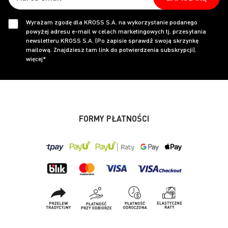
Wyrażam zgodę dla KROSS S.A. na wykorzystanie podanego
powyżej adresu e-mail w celach marketingowych tj. przesyłania
newsletteru KROSS S.A. (Po zapisie sprawdź swoją skrzynkę
mailową. Znajdziesz tam link do potwierdzenia subskrypcji).
więcej*
FORMY PŁATNOŚCI