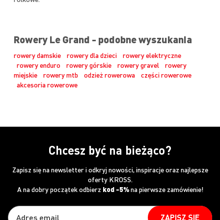
Rowery Le Grand - podobne wyszukania
rowery damskie
rowery dla dzieci
rowery elektryczne
rowery enduro
rowery górskie
rowery gravel
rowery
miejskie
rowery mtb
odzież rowerowa
części rowerowe
akcesoria rowerowe
Chcesz być na bieżąco?
Zapisz się na newsletter i odkryj nowości, inspiracje oraz najlepsze
oferty KROSS.
A na dobry początek odbierz
kod -5%
na pierwsze zamówienie!
ZAPISZ SIĘ