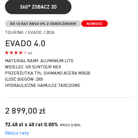
360°
ZOBACZ 3D
Przejdź
na
DO 10 RAT RRSO 0% Z ODROCZENIEM
NOWOŚĆ
początek
TOURING / EVADO / 2026
galerii
EVADO 4.0
4.0
MATERIAŁ RAMY: ALUMINIUM LITE
WIDELEC: SR SUNTOUR NEX
PRZERZUTKA TYŁ: SHIMANO ACERA M3020
ILOŚĆ BIEGÓW: 2X8
HYDRAULICZNE HAMULCE TARCZOWE
2 899,00 zł
72.48 zł x 40 rat 0.00%
RRSO 0.00%
Oblicz raty