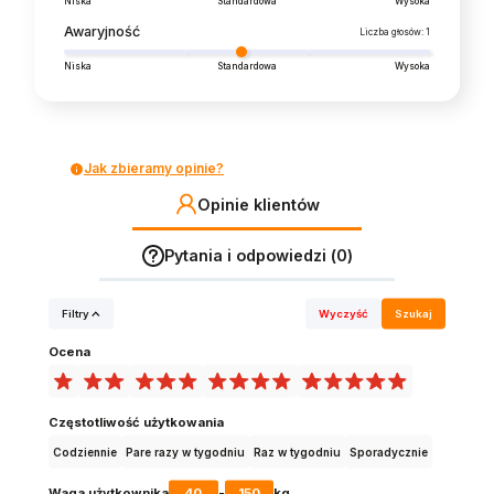
Niska
Standardowa
Wysoka
Awaryjność
Liczba głosów: 1
Niska
Standardowa
Wysoka
Jak zbieramy opinie?
Opinie klientów
Pytania i odpowiedzi (0)
Filtry
Wyczyść
Szukaj
Ocena
Częstotliwość użytkowania
Codziennie
Pare razy w tygodniu
Raz w tygodniu
Sporadycznie
40
150
Waga użytkownika
-
kg