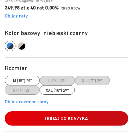
Cena katalogowa:
15 999,00 zł
349.98 zł x 40 rat 0.00%
RRSO 0.00%
Oblicz raty
Kolor bazowy: niebieski czarny
Rozmiar
M (15") 29"
L (16") 29"
XL (17") 29"
S (14") 29"
XXL (18") 29"
DODAJ DO KOSZYKA