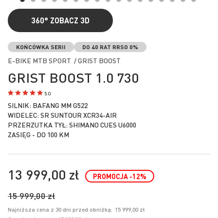
360°
ZOBACZ 3D
Przejdź
na
KOŃCÓWKA SERII
DO 40 RAT RRSO 0%
początek
E-BIKE MTB SPORT / GRIST BOOST
galerii
GRIST BOOST 1.0 730
5.0
SILNIK: BAFANG MM G522
WIDELEC: SR SUNTOUR XCR34-AIR
PRZERZUTKA TYŁ: SHIMANO CUES U6000
ZASIĘG - DO 100 KM
13 999,00 zł
PROMOCJA
-12
%
15 999,00 zł
Najniższa cena z 30 dni przed obniżką:
15 999,00 zł