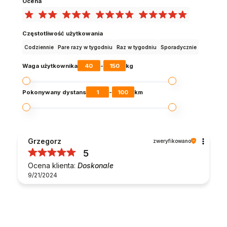
Ocena
Częstotliwość użytkowania
Codziennie
Pare razy w tygodniu
Raz w tygodniu
Sporadycznie
40
150
Waga użytkownika
-
kg
1
100
Pokonywany dystans
-
km
Grzegorz
zweryfikowano
5
Ocena klienta:
Doskonale
9/21/2024