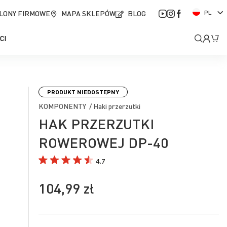
J
LONY FIRMOWE
MAPA SKLEPÓW
BLOG
PL
ę
z
Moje
Mó
CI
y
k
kont
PRODUKT NIEDOSTĘPNY
KOMPONENTY / Haki przerzutki
HAK PRZERZUTKI
ROWEROWEJ DP-40
4.7
104,99 zł