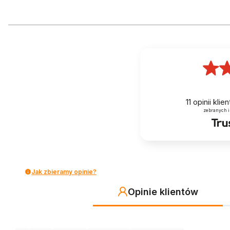
11
opinii kli
zebranych i
Jak zbieramy opinie?
Opinie klientów