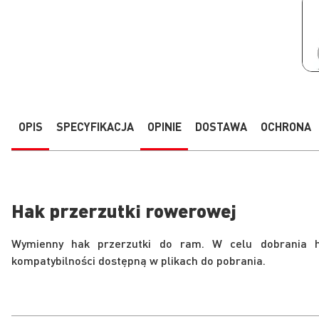
Przejdź
na
początek
galerii
OPIS
SPECYFIKACJA
OPINIE
DOSTAWA
OCHRONA
Hak przerzutki rowerowej
Wymienny hak przerzutki do ram. W celu dobrania h
kompatybilności dostępną w plikach do pobrania.