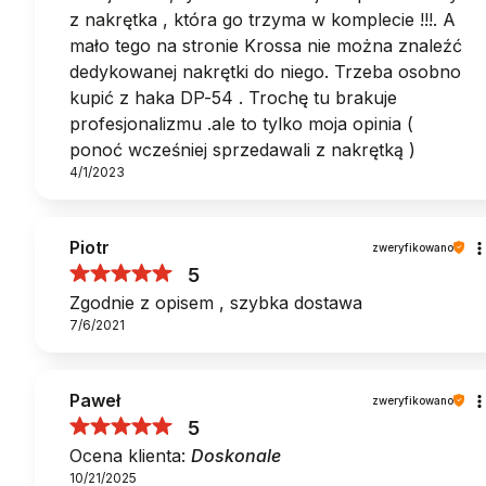
z nakrętka , która go trzyma w komplecie !!!. A
mało tego na stronie Krossa nie można znaleźć
dedykowanej nakrętki do niego. Trzeba osobno
kupić z haka DP-54 . Trochę tu brakuje
profesjonalizmu .ale to tylko moja opinia (
ponoć wcześniej sprzedawali z nakrętką )
4/1/2023
Piotr
zweryfikowano
5
Zgodnie z opisem , szybka dostawa
7/6/2021
Paweł
zweryfikowano
5
Ocena klienta:
Doskonale
10/21/2025