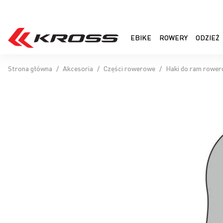
EBIKE
ROWERY
ODZIEŻ
Strona główna
Akcesoria
Części rowerowe
Haki do ram rowe
Przejdź
na
koniec
galerii