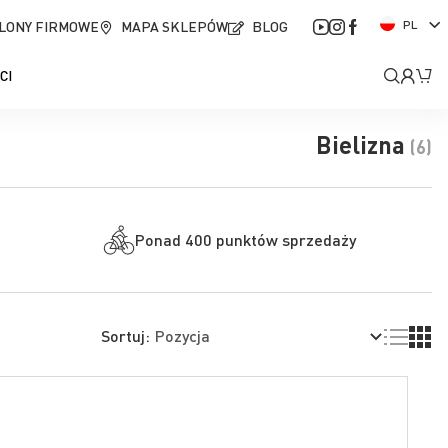
J
LONY FIRMOWE
MAPA SKLEPÓW
BLOG
PL
ę
z
Moje
Mó
CI
y
k
kont
Bielizna
(6)
Ponad 400 punktów sprzedaży
Lista
Siatk
Sortuj: