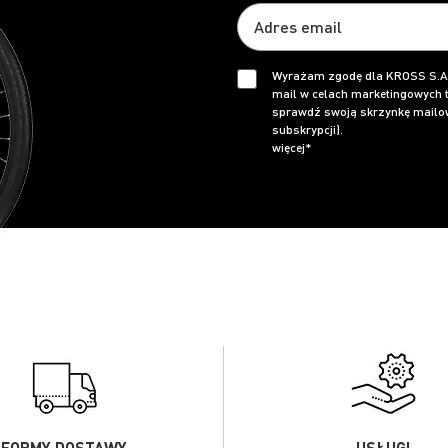
Wyrażam zgodę dla KROSS S.A.
mail w celach marketingowych t
sprawdź swoją skrzynkę mailow
subskrypcji).
więcej*
FORMY DOSTAWY
USŁUGI