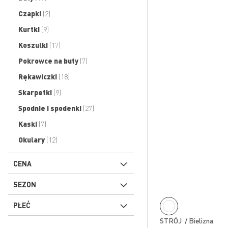
produkty
Czapki
2
produkty
Kurtki
9
produkty
Koszulki
17
produkty
Pokrowce na buty
7
produkty
Rękawiczki
18
produkty
Skarpetki
9
produkty
Spodnie i spodenki
27
produkty
Kaski
7
produkty
Okulary
12
CENA
SEZON
PŁEĆ
STRÓJ / Bielizna