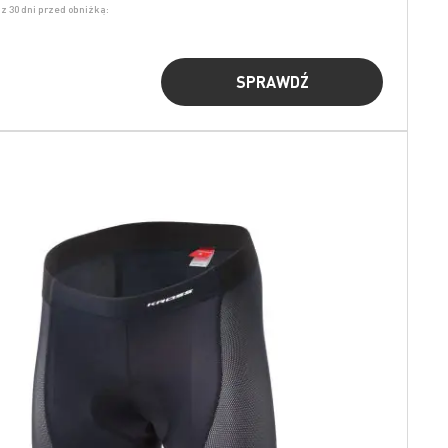
z 30 dni przed obniżką:
SPRAWDŹ