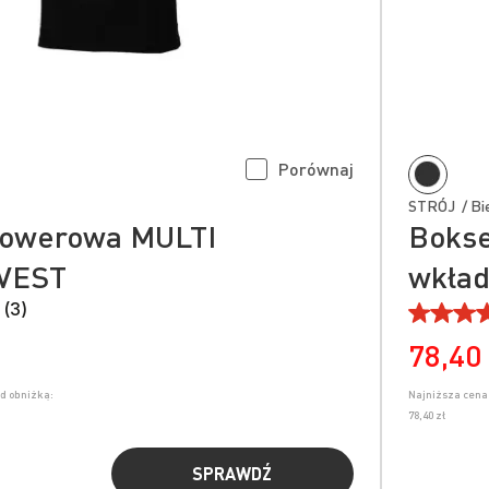
Porównaj
STRÓJ / Bie
rowerowa MULTI
Bokse
VEST
wkła
 (3)
78,40 
ed obniżką:
Najniższa cena 
78,40 zł
SPRAWDŹ