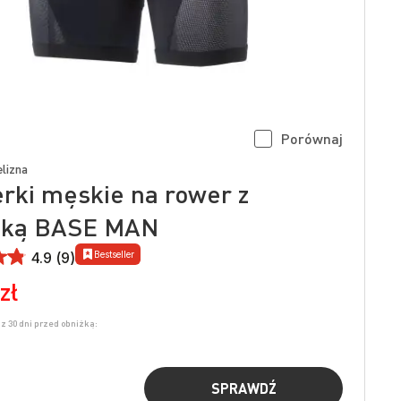
Porównaj
lizna
rki męskie na rower z
dką BASE MAN
Bestseller
4.9 (9)
zł
z 30 dni przed obniżką:
SPRAWDŹ