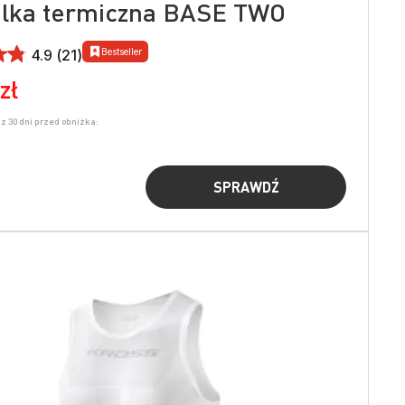
lka termiczna BASE TWO
Bestseller
4.9 (21)
zł
z 30 dni przed obniżką:
SPRAWDŹ