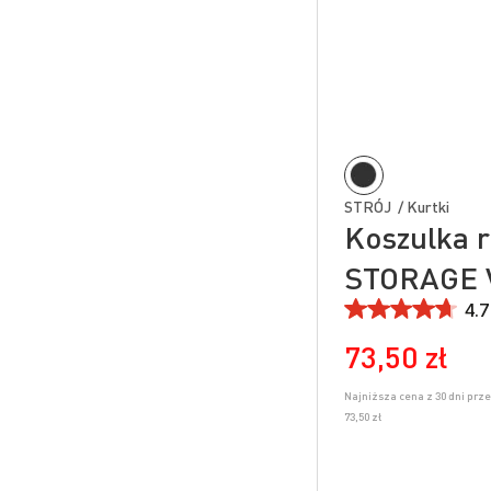
STRÓJ / Kurtki
Koszulka 
STORAGE 
4.7
73,50 zł
Najniższa cena z 30 dni prz
73,50 zł