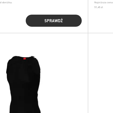
ed obniżką:
Najniższa cena 
51,45 zł
SPRAWDŹ