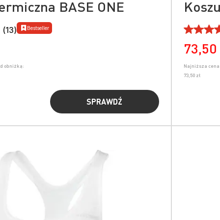
termiczna BASE ONE
Koszu
Bestseller
 (13)
73,50 
ed obniżką:
Najniższa cena 
73,50 zł
SPRAWDŹ