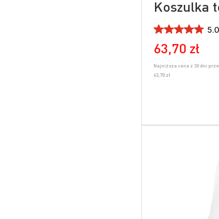
Koszulka 
5.0
63,70 zł
Najniższa cena z 30 dni prz
63,70 zł