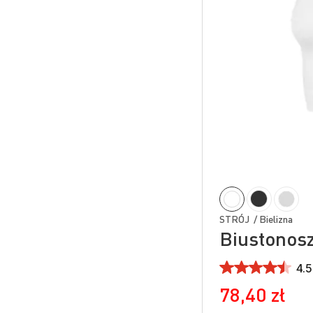
STRÓJ / Bielizna
Biustonos
4.5
78,40 zł