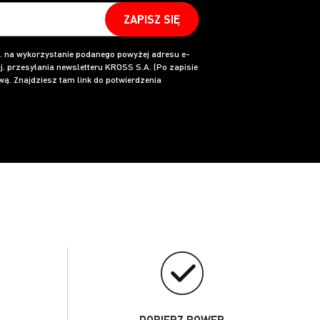
ZAPISZ SIĘ
 na wykorzystanie podanego powyżej adresu e-
j. przesyłania newsletteru KROSS S.A. (Po zapisie
ą. Znajdziesz tam link do potwierdzenia
DOBIERZ ROWER