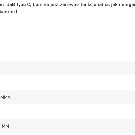
z USB typu C, Lumina jest zarówno funkcjonalna, jak i elega
 komfort.
 PMMA
3 MM