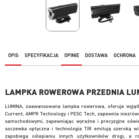
Przejdź
na
początek
galerii
OPIS
SPECYFIKACJA
OPINIE
DOSTAWA
OCHRONA
LAMPKA ROWEROWA PRZEDNIA LU
LUMINA, zaawansowana lampka rowerowa, oferuje wyjątko
Current, AMPR Technology i PESC Tech, zapewnia niezrówn
samochodowymi, zapewniając wyraźne i precyzyjne oświe
soczewka optyczna i technologia TIR emitują szeroką w
zapobiega oślepianiu innych użytkowników drogi, a r