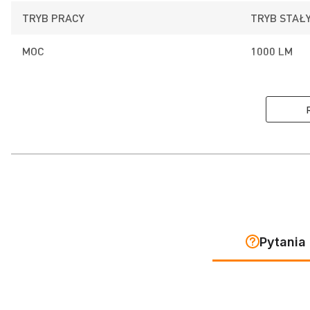
TRYB PRACY
TRYB STAŁY
MOC
1000 LM
Odpowiedzialność za produkt
PRODUCENT
KROSS S.A.
482975211
OSOBA ODPOWIEDZIALNA W UE
KROSS S.A.
482975211
Pytania 