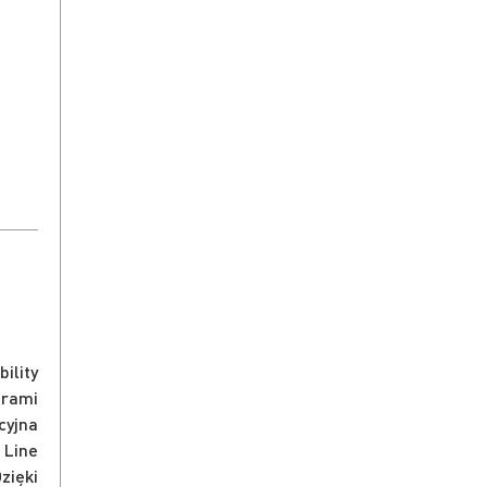
ility
orami
cyjna
 Line
zięki