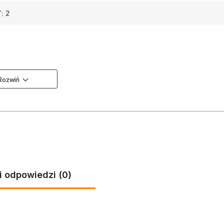
: 2
Rozwiń
 LESZNO 46, 06-300 PRZASNYSZ, EMAIL:
KROSS@KROSS.PL
, TE
00
 LESZNO 46, 06-300 PRZASNYSZ, EMAIL:
KROSS@KROSS.PL
, TE
00
i odpowiedzi (0)