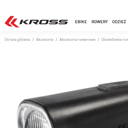
EBIKE
ROWERY
ODZIEŻ
Strona główna
Akcesoria
Akcesoria rowerowe
Oświetlenie r
Przejdź
na
koniec
galerii