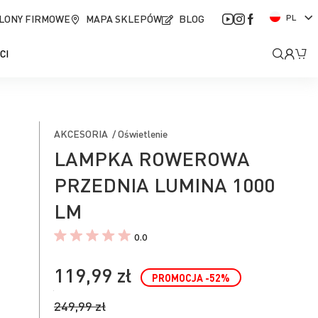
J
LONY FIRMOWE
MAPA SKLEPÓW
BLOG
PL
ę
z
Moje
Mó
CI
y
k
kont
AKCESORIA / Oświetlenie
LAMPKA ROWEROWA
PRZEDNIA LUMINA 1000
LM
0.0
119,99 zł
PROMOCJA
-52
%
249,99 zł