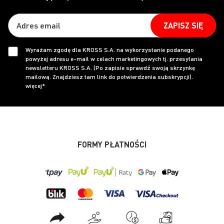
ZAPISZ SIĘ
Wyrażam zgodę dla KROSS S.A. na wykorzystanie podanego
powyżej adresu e-mail w celach marketingowych tj. przesyłania
newsletteru KROSS S.A. (Po zapisie sprawdź swoją skrzynkę
mailową. Znajdziesz tam link do potwierdzenia subskrypcji).
więcej*
FORMY PŁATNOŚCI