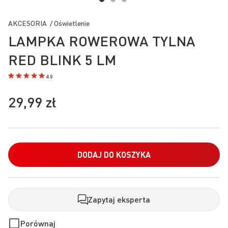
Przejdź
na
AKCESORIA / Oświetlenie
początek
LAMPKA ROWEROWA TYLNA
galerii
RED BLINK 5 LM
4.9
29,99 zł
DODAJ DO KOSZYKA
Zapytaj eksperta
Porównaj