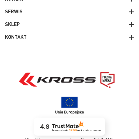
SERWIS
SKLEP
KONTAKT
4.8
Na podstawie
33 545
opinii
z całego okresu