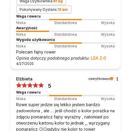
Waga Użytkownika:
81 kg
Pokonywany Dystans:
15 km
Waga roweru
Niska
Standardowa
Wysoka
Awaryjność
Niska
Standardowa
Wysoka
Wygoda użytkowania
Niska
Standardowa
Wysoka
Polecam fajny rower
Opinia dotyczy podobnego produktu:
LEA 2.0
4/27/2025
Elżbieta
zweryfikowano
5
Waga roweru
Niska
Standardowa
Wysoka
Rowe super jedzie się lekko jestem bardzo
zadowolona , ale … jeśli chodzi o kolor porażka na
zdjęciu pomarańcz fajny wyraźny , natomiast po
otworzeniu kartonu kolor to jednak ,, wyrzygany
pomarańcz 🙄🙄gdyby nie kolor to rower