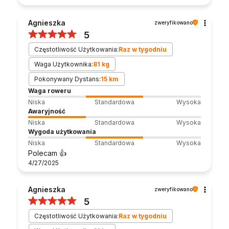
Agnieszka
zweryfikowano
5
Częstotliwość Użytkowania:
Raz w tygodniu
Waga Użytkownika:
81 kg
Pokonywany Dystans:
15 km
Waga roweru
Niska
Standardowa
Wysoka
Awaryjność
Niska
Standardowa
Wysoka
Wygoda użytkowania
Niska
Standardowa
Wysoka
Polecam 👍️
4/27/2025
Agnieszka
zweryfikowano
5
Częstotliwość Użytkowania:
Raz w tygodniu