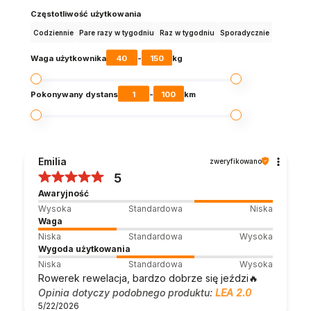
Częstotliwość użytkowania
Codziennie
Pare razy w tygodniu
Raz w tygodniu
Sporadycznie
40
150
Waga użytkownika
-
kg
1
100
Pokonywany dystans
-
km
Emilia
zweryfikowano
5
Awaryjność
Wysoka
Standardowa
Niska
Waga
Niska
Standardowa
Wysoka
Wygoda użytkowania
Niska
Standardowa
Wysoka
Rowerek rewelacja, bardzo dobrze się jeździ🔥
Opinia dotyczy podobnego produktu:
LEA 2.0
5/22/2026