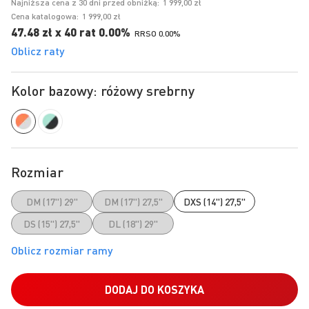
Najniższa cena z 30 dni przed obniżką:
1 999,00 zł
Cena katalogowa:
1 999,00 zł
47.48 zł x 40 rat 0.00%
RRSO 0.00%
Oblicz raty
Kolor bazowy: różowy srebrny
Rozmiar
DM (17") 29"
DM (17") 27,5"
DXS (14") 27,5"
DS (15") 27,5"
DL (18") 29"
DODAJ DO KOSZYKA