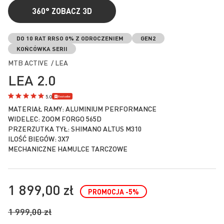
360°
ZOBACZ 3D
Przejdź
na
DO 10 RAT RRSO 0% Z ODROCZENIEM
GEN2
początek
KOŃCÓWKA SERII
galerii
MTB ACTIVE / LEA
LEA 2.0
Bestseller
5.0
MATERIAŁ RAMY: ALUMINIUM PERFORMANCE
WIDELEC: ZOOM FORGO 565D
PRZERZUTKA TYŁ: SHIMANO ALTUS M310
ILOŚĆ BIEGÓW: 3X7
MECHANICZNE HAMULCE TARCZOWE
1 899,00 zł
PROMOCJA
-5
%
1 999,00 zł