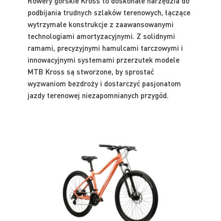
Rowery górskie Kross to doskonałe narzędzia do
podbijania trudnych szlaków terenowych, łączące
wytrzymałe konstrukcje z zaawansowanymi
technologiami amortyzacyjnymi. Z solidnymi
ramami, precyzyjnymi hamulcami tarczowymi i
innowacyjnymi systemami przerzutek modele
MTB Kross są stworzone, by sprostać
wyzwaniom bezdroży i dostarczyć pasjonatom
jazdy terenowej niezapomnianych przygód.