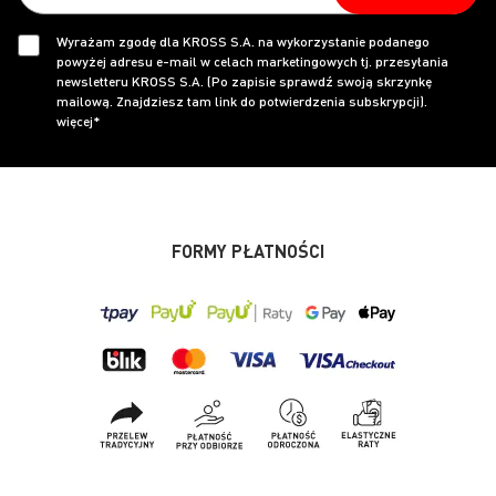
Wyrażam zgodę dla KROSS S.A. na wykorzystanie podanego
powyżej adresu e-mail w celach marketingowych tj. przesyłania
newsletteru KROSS S.A. (Po zapisie sprawdź swoją skrzynkę
mailową. Znajdziesz tam link do potwierdzenia subskrypcji).
więcej*
FORMY PŁATNOŚCI