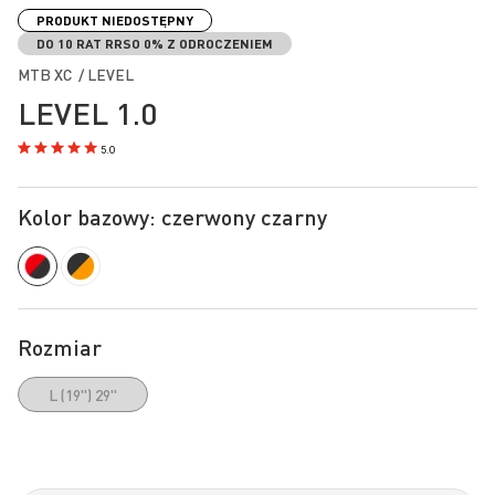
na
PRODUKT NIEDOSTĘPNY
początek
DO 10 RAT RRSO 0% Z ODROCZENIEM
galerii
MTB XC / LEVEL
LEVEL 1.0
5.0
Kolor bazowy: czerwony czarny
Rozmiar
L (19") 29"