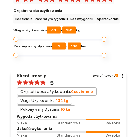
Częstotliwość użytkowania
Codziennie
Pare razy w tygodniu
Raz w tygodniu
Sporadycznie
40
150
Waga użytkownika
-
kg
1
100
Pokonywany dystans
-
km
Klient kross.pl
zweryfikowano
5
Częstotliwość Użytkowania:
Codziennie
Waga Użytkownika:
104 kg
Pokonywany Dystans:
10 km
Wygoda użytkowania
Niska
Standardowa
Wysoka
Jakość wykonania
Niska
Standardowa
Wysoka