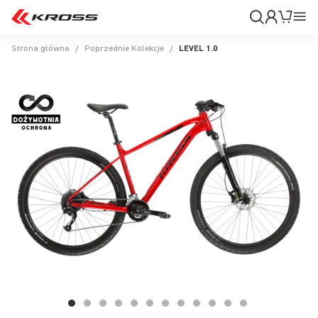
Moje
Mój k
Pr
konto
Na
Strona główna
Poprzednie Kolekcje
LEVEL 1.0
Przejdź
na
koniec
galerii
Przejdź