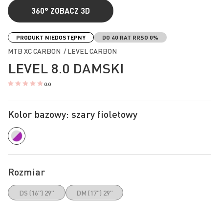
360°
ZOBACZ 3D
Przejdź
na
PRODUKT NIEDOSTĘPNY
DO 40 RAT RRSO 0%
początek
MTB XC CARBON / LEVEL CARBON
galerii
LEVEL 8.0 DAMSKI
0.0
Kolor bazowy: szary fioletowy
Rozmiar
DS (16") 29"
DM (17") 29"