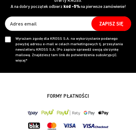
oferty KROSS.
A na dobry początek odbierz
kod -5%
na pierwsze zamówienie!
ZAPISZ SIĘ
Wyrażam zgodę dla KROSS S.A. na wykorzystanie podanego
powyżej adresu e-mail w celach marketingowych tj. przesyłania
newsletteru KROSS S.A. (Po zapisie sprawdź swoją skrzynkę
mailową. Znajdziesz tam link do potwierdzenia subskrypcji).
więcej*
FORMY PŁATNOŚCI