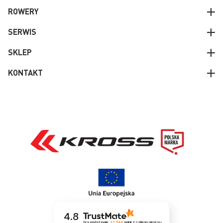
ROWERY
SERWIS
SKLEP
KONTAKT
4.8
Na podstawie
33 544
opinii
z całego okresu