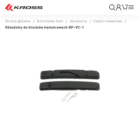
Moje
Mój k
Pr
konto
Na
Strona główna
Końcówka Serii
Akcesoria
Części rowerowe
Okładziny do klocków hamulcowych BP-VC-1
Przejdź
na
koniec
galerii
Przejdź