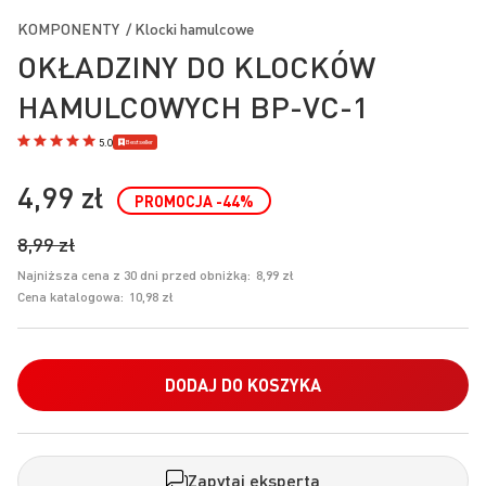
na
KOMPONENTY / Klocki hamulcowe
początek
OKŁADZINY DO KLOCKÓW
galerii
HAMULCOWYCH BP-VC-1
Bestseller
5.0
4,99 zł
PROMOCJA
-44
%
8,99 zł
Najniższa cena z 30 dni przed obniżką:
8,99 zł
Cena katalogowa:
10,98 zł
DODAJ DO KOSZYKA
Zapytaj eksperta