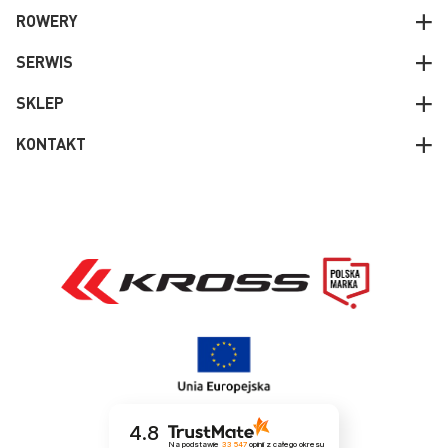
ROWERY
SERWIS
SKLEP
KONTAKT
4.8
Na podstawie
33 547
opinii
z całego okresu