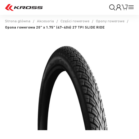
Moje
Mój k
Pr
konto
Na
Strona główna
Akcesoria
Części rowerowe
Opony rowerowe
Opona rowerowa 20" x 1.75" (47-406) 27 TPI SLIDE RIDE
Przejdź
na
koniec
galerii
Przejdź