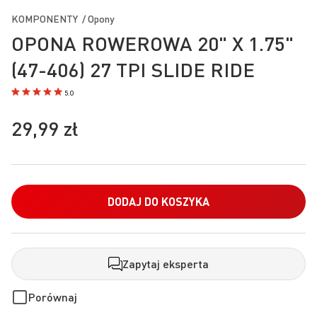
na
KOMPONENTY / Opony
początek
OPONA ROWEROWA 20" X 1.75"
galerii
(47-406) 27 TPI SLIDE RIDE
5.0
29,99 zł
DODAJ DO KOSZYKA
Zapytaj eksperta
Porównaj