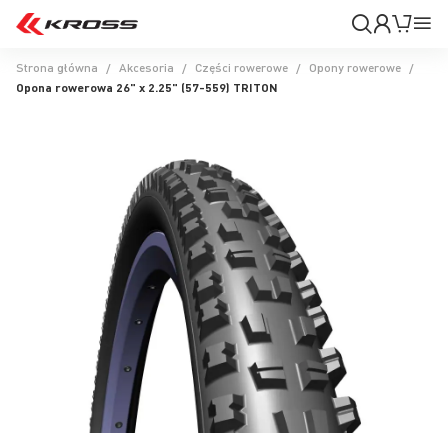
Moje
Mój k
Pr
konto
Na
Strona główna
Akcesoria
Części rowerowe
Opony rowerowe
Opona rowerowa 26" x 2.25" (57-559) TRITON
Przejdź
na
koniec
galerii
Przejdź