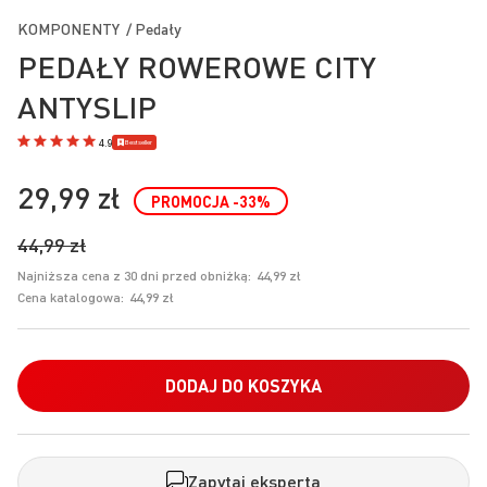
na
KOMPONENTY / Pedały
początek
PEDAŁY ROWEROWE CITY
galerii
ANTYSLIP
Bestseller
4.9
29,99 zł
PROMOCJA
-33
%
44,99 zł
Najniższa cena z 30 dni przed obniżką:
44,99 zł
Cena katalogowa:
44,99 zł
DODAJ DO KOSZYKA
Zapytaj eksperta