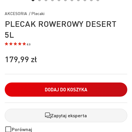
Przejdź
na
AKCESORIA / Plecaki
początek
PLECAK ROWEROWY DESERT
galerii
5L
4.9
179,99 zł
DODAJ DO KOSZYKA
Zapytaj eksperta
Porównaj