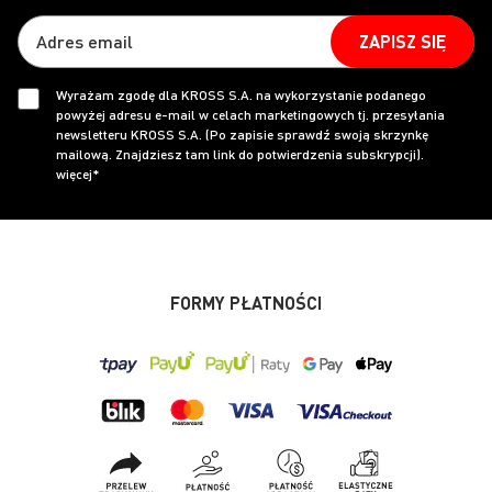
ZAPISZ SIĘ
Wyrażam zgodę dla KROSS S.A. na wykorzystanie podanego
powyżej adresu e-mail w celach marketingowych tj. przesyłania
newsletteru KROSS S.A. (Po zapisie sprawdź swoją skrzynkę
mailową. Znajdziesz tam link do potwierdzenia subskrypcji).
więcej*
FORMY PŁATNOŚCI