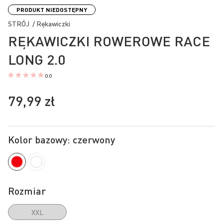
na
PRODUKT NIEDOSTĘPNY
początek
STRÓJ / Rękawiczki
galerii
RĘKAWICZKI ROWEROWE RACE
LONG 2.0
0.0
79,99 zł
Kolor bazowy: czerwony
Rozmiar
XXL