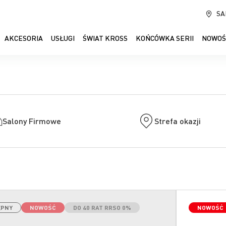
SA
AKCESORIA
USŁUGI
ŚWIAT KROSS
KOŃCÓWKA SERII
NOWOŚ
Salony Firmowe
Strefa okazji
ĘPNY
NOWOŚĆ
DO 40 RAT RRSO 0%
NOWOŚĆ