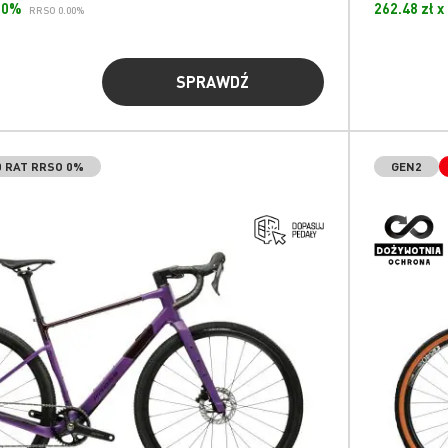
.00%
262.48 zł x
RRSO 0.00%
SPRAWDŹ
0 RAT RRSO 0%
GEN2