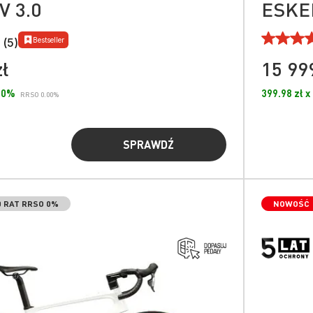
 3.0
ESKER
Bestseller
 (5)
zł
15 999
.00%
399.98 zł x
RRSO 0.00%
SPRAWDŹ
0 RAT RRSO 0%
NOWOŚĆ