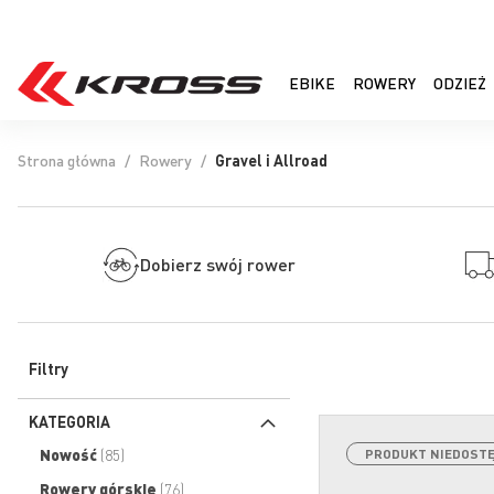
EBIKE
ROWERY
ODZIEŻ
Strona główna
Rowery
Gravel i Allroad
Dobierz swój rower
Filtry
KATEGORIA
produkty
Nowość
85
PRODUKT NIEDOST
produkty
Rowery górskie
76