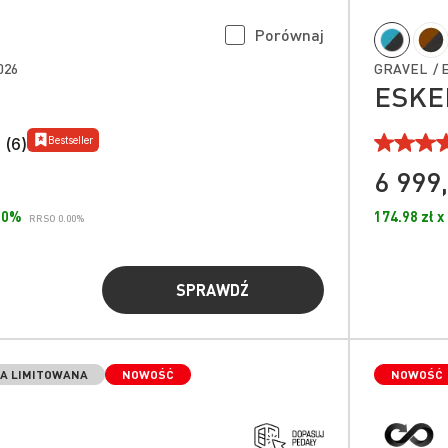
Porównaj
026
GRAVEL / E
ESKER
Bestseller
 (6)
6 999,
.00%
174.98 zł x
RRSO 0.00%
SPRAWDŹ
A LIMITOWANA
NOWOŚĆ
NOWOŚĆ