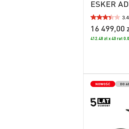
ESKER ADV
3.4
16 499,00 
412.48 zł x 40 rat 0
NOWOŚĆ
DO 4