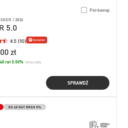
Porównaj
SKER / 2026
 5.0
Bestseller
4.5 (10)
00 zł
 40 rat 0.00%
RRSO 0.00%
SPRAWDŹ
DO 40 RAT RRSO 0%