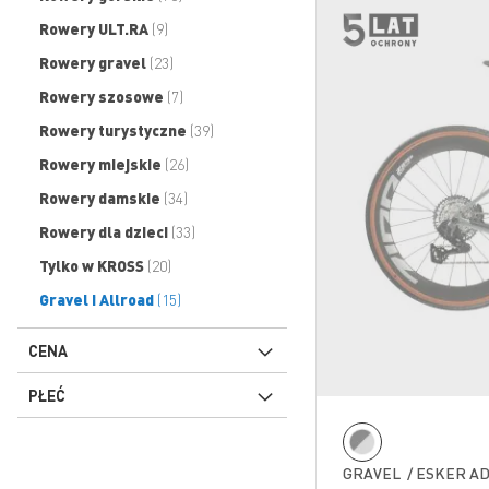
produkty
Rowery ULT.RA
9
produkty
Rowery gravel
23
produkty
Rowery szosowe
7
produkty
Rowery turystyczne
39
produkty
Rowery miejskie
26
produkty
Rowery damskie
34
produkty
Rowery dla dzieci
33
produkty
Tylko w KROSS
20
produkty
Gravel i Allroad
15
CENA
PŁEĆ
GRAVEL / ESKER ADV