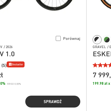
Porównaj
 / 2026
GRAVEL / E
 1.0
ESKER
Bestseller
 (5)
zł
7 999,
.00%
199.98 zł x
RRSO 0.00%
SPRAWDŹ