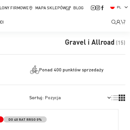
J
LONY FIRMOWE
MAPA SKLEPÓW
BLOG
PL
ę
z
Moje
Mó
CI
y
k
kont
Gravel i Allroad
(15)
Ponad 400 punktów sprzedaży
Lista
Siatk
Sortuj:
DO 40 RAT RRSO 0%