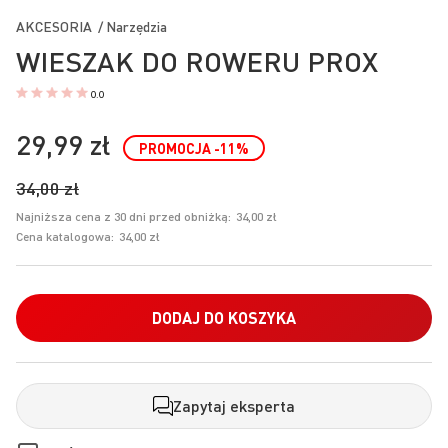
na
AKCESORIA / Narzędzia
początek
WIESZAK DO ROWERU PROX
galerii
0.0
29,99 zł
PROMOCJA
-11
%
34,00 zł
Najniższa cena z 30 dni przed obniżką:
34,00 zł
Cena katalogowa:
34,00 zł
DODAJ DO KOSZYKA
Zapytaj eksperta