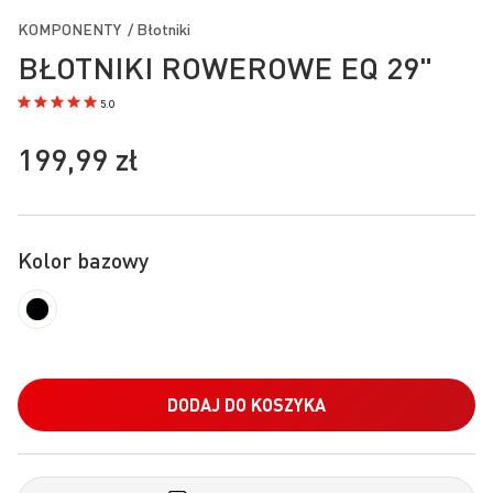
na
KOMPONENTY / Błotniki
początek
BŁOTNIKI ROWEROWE EQ 29"
galerii
5.0
199,99 zł
Kolor bazowy
DODAJ DO KOSZYKA