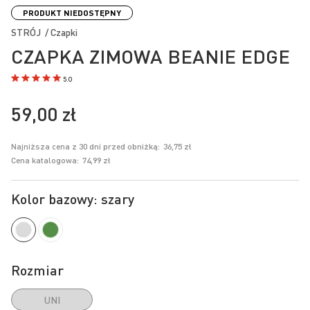
na
PRODUKT NIEDOSTĘPNY
początek
STRÓJ / Czapki
galerii
CZAPKA ZIMOWA BEANIE EDGE
5.0
59,00 zł
Najniższa cena z 30 dni przed obniżką:
36,75 zł
Cena katalogowa:
74,99 zł
Kolor bazowy: szary
Rozmiar
UNI