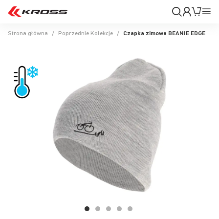
Moje
Mój k
Pr
konto
Na
Strona główna
Poprzednie Kolekcje
Czapka zimowa BEANIE EDGE
Przejdź
na
koniec
galerii
Przejdź