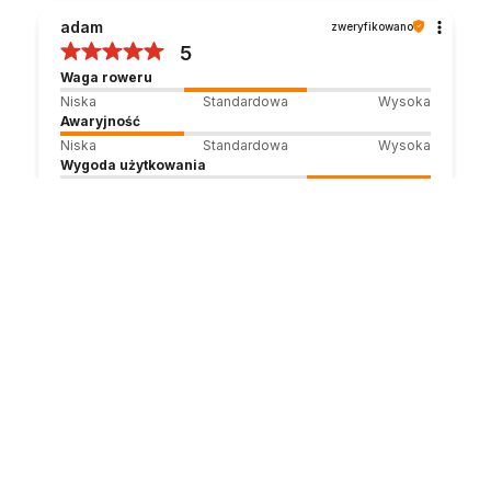
adam
zweryfikowano
5
Waga roweru
Niska
Standardowa
Wysoka
Awaryjność
Niska
Standardowa
Wysoka
Wygoda użytkowania
Niska
Standardowa
Wysoka
Rower Bardzo dobrze wykonany, Ładnie
pomalowany. Zadbane szczegóły.Polecam:)
4/10/2026
Marcin
zweryfikowano
5
Ocena klienta:
Doskonale
7/15/2026
Justyna
zweryfikowano
5