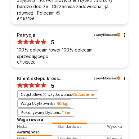
bardzo dobrze . Chrześnica zadowolona , ja
również . Polecam 😃
6/11/2026
Patrycja
zweryfikowano
5
100% polecam rower 100% polecam
sprzedającego
6/10/2026
Klient sklepu kross...
zweryfikowano
5
Częstotliwość Użytkowania:
Codziennie
Waga Użytkownika:
40 kg
Pokonywany Dystans:
4 km
Waga roweru
Niska
Standardowa
Wysoka
Awaryjność
Niska
Standardowa
Wysoka