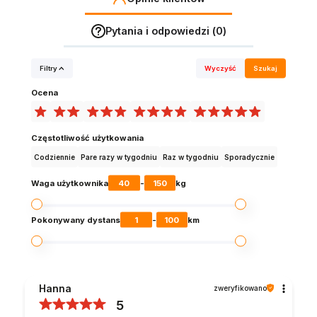
Pytania i odpowiedzi (0)
Filtry
Wyczyść
Szukaj
Ocena
Częstotliwość użytkowania
Codziennie
Pare razy w tygodniu
Raz w tygodniu
Sporadycznie
40
150
Waga użytkownika
-
kg
1
100
Pokonywany dystans
-
km
Hanna
zweryfikowano
5