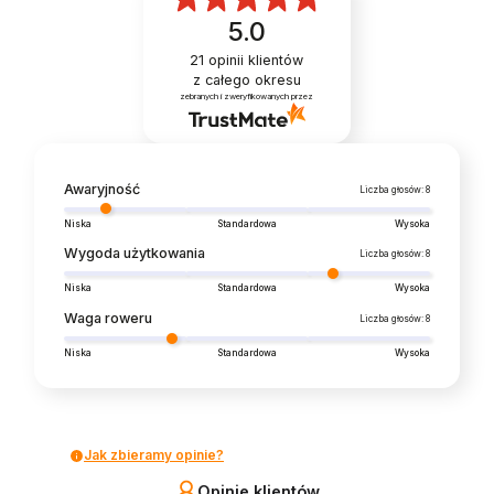
5.0
21
opinii klientów
z całego okresu
zebranych i zweryfikowanych przez
Awaryjność
Liczba głosów: 8
Niska
Standardowa
Wysoka
Wygoda użytkowania
Liczba głosów: 8
Niska
Standardowa
Wysoka
Waga roweru
Liczba głosów: 8
Niska
Standardowa
Wysoka
Jak zbieramy opinie?
Opinie klientów