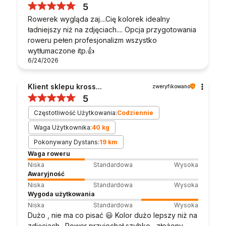
5
Rowerek wygląda zaj....Cię kolorek idealny
ładniejszy niż na zdjęciach.... Opcja przygotowania
roweru pełen profesjonalizm wszystko
wytłumaczone itp.👍️
6/24/2026
Klient sklepu kross...
zweryfikowano
5
Częstotliwość Użytkowania:
Codziennie
Waga Użytkownika:
40 kg
Pokonywany Dystans:
19 km
Waga roweru
Niska
Standardowa
Wysoka
Awaryjność
Niska
Standardowa
Wysoka
Wygoda użytkowania
Niska
Standardowa
Wysoka
Dużo , nie ma co pisać 😃 Kolor dużo lepszy niż na
zdjęciach . Rower przyjechał szybko , złożony