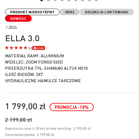
Przejdź
na
PRODUKT NIEDOSTĘPNY
GEN2
KOLEKCJA LIMITOWANA
początek
NOWOŚĆ
galerii
/ 2026
ELLA 3.0
Bestseller
5.0
MATERIAŁ RAMY: ALUMINIUM
WIDELEC: ZOOM FORGO 565D
PRZERZUTKA TYŁ: SHIMANO ALTUS M310
ILOŚĆ BIEGÓW: 3X7
HYDRAULICZNE HAMULCE TARCZOWE
1 799,00 zł
PROMOCJA
-18
%
2 199,00 zł
Najniższa cena z 30 dni przed obniżką:
2 199,00 zł
Cena katalogowa:
2 199,00 zł