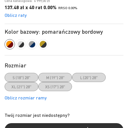
Cena katalogowa:
6 999,00 zł
137.48 zł x 40 rat 0.00%
RRSO 0.00%
Oblicz raty
Kolor bazowy: pomarańczowy bordowy
Rozmiar
S (18") 28"
M (19") 28"
L (20") 28"
XL (21") 28"
XS (17") 28"
Twój rozmiar jest niedostępny?