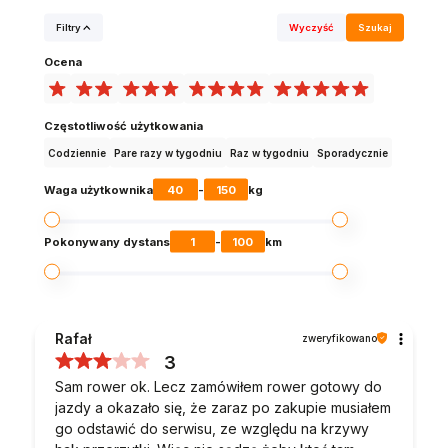
Filtry
Wyczyść
Szukaj
Ocena
Częstotliwość użytkowania
Codziennie
Pare razy w tygodniu
Raz w tygodniu
Sporadycznie
40
150
Waga użytkownika
-
kg
1
100
Pokonywany dystans
-
km
Rafał
zweryfikowano
3
Sam rower ok. Lecz zamówiłem rower gotowy do
jazdy a okazało się, że zaraz po zakupie musiałem
go odstawić do serwisu, ze względu na krzywy