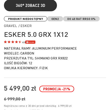
360°
ZOBACZ 3D
Przejdź
na
PRODUKT NIEDOSTĘPNY
GEN2
DO 40 RAT RRSO 0%
początek
GRAVEL / ESKER
galerii
ESKER 5.0 GRX 1X12
Bestseller
4.6
MATERIAŁ RAMY: ALUMINIUM PERFORMANCE
WIDELEC: CARBON
PRZERZUTKA TYŁ: SHIMANO GRX RX822
ILOŚĆ BIEGÓW: 12
OWIJKA KIEROWNICY: FIZIK
5 499,00 zł
PROMOCJA
-21
%
6 999,00 zł
Najniższa cena z 30 dni przed obniżką:
6 999,00 zł