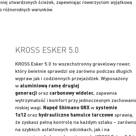
mniej utwardzonych ścieżek, zapewniając rowerzystom wyjątkową
o różnorodnych warunków.
KROSS ESKER 5.0
KROSS Esker 5.0 to wszechstronny gravelowy rower,
który świetnie sprawdzi się zarówno podczas długich
wypraw jak i codziennych przejażdżek. Wyposażony
w
aluminiową ramę drugiej
generacji
oraz
carbonowy widelec
, zapewnia
wytrzymałość i komfort przy jednoczesnym zachowani
niskiej wagi.
Napęd Shimano GRX
w
systemie
1x12
oraz
hydrauliczne hamulce tarczowe
sprawią,
że zyskasz pełną kontrolę na każdym szlaku – zarówn
na szybkich asfaltowych odcinkach, jak i na