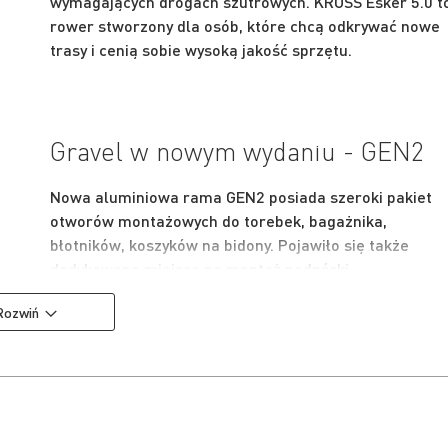
wymagających drogach szutrowych. KROSS Esker 5.0 t
rower stworzony dla osób, które chcą odkrywać nowe
trasy i cenią sobie wysoką jakość sprzętu.
Gravel w nowym wydaniu - GEN2
Nowa aluminiowa rama GEN2 posiada szeroki pakiet
otworów montażowych do torebek, bagażnika,
błotników, koszyków na bidony. Pojawiło się także
dedykowane miejsce na montaż podpórki.
Zaprojektowany w Kross lekki i sztywny karbonowy
Rozwiń
widelec posiada wewnętrzne prowadzenie przewodu
hamulcowego, do tego może być stosowany zamiennie
z gravelowymi amortyzatorami o skoku 30 mm.
Obniżenie środka ciężkości oraz zwiększenie bazy kół
wpływają korzystnie na prowadzenie roweru zarówno 
bagażem, jak i bez niego. Nowa rama GEN2 to także