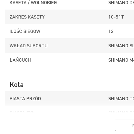
KASETA / WOLNOBIEG
SHIMANO D
ZAKRES KASETY
10-51T
ILOŚĆ BIEGÓW
12
WKŁAD SUPORTU
SHIMANO S
ŁAŃCUCH
SHIMANO M
Koła
PIASTA PRZÓD
SHIMANO T
PIASTA TYŁ
SHIMANO T
OPONY
WTB RIDDL