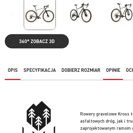
360°
ZOBACZ 3D
Przejdź
na
początek
galerii
OPIS
SPECYFIKACJA
DOBIERZ ROZMIAR
OPINIE
OC
Rowery gravelowe Kross t
asfaltowych dróg, jak i tr
zaprojektowanym ramom gr