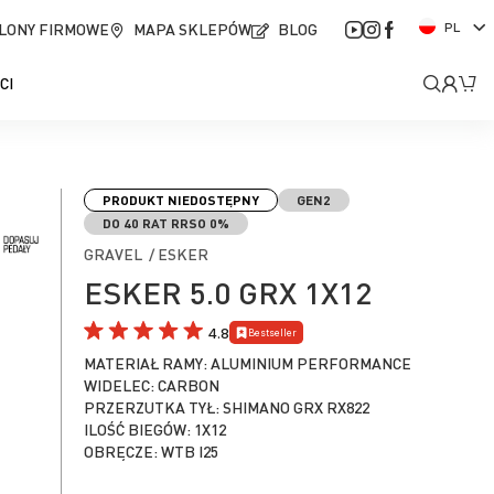
J
LONY FIRMOWE
MAPA SKLEPÓW
BLOG
PL
ę
z
Moje
Mó
CI
y
k
kont
PRODUKT NIEDOSTĘPNY
GEN2
DO 40 RAT RRSO 0%
GRAVEL / ESKER
ESKER 5.0 GRX 1X12
4.8
Bestseller
MATERIAŁ RAMY: ALUMINIUM PERFORMANCE
WIDELEC: CARBON
PRZERZUTKA TYŁ: SHIMANO GRX RX822
ILOŚĆ BIEGÓW: 1X12
OBRĘCZE: WTB I25