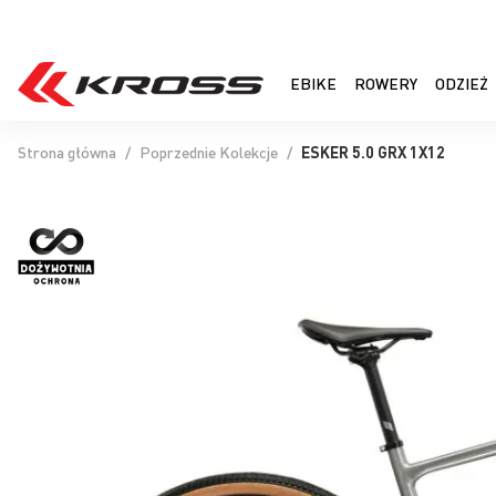
EBIKE
ROWERY
ODZIEŻ
Strona główna
Poprzednie Kolekcje
ESKER 5.0 GRX 1X12
Przejdź
na
koniec
galerii