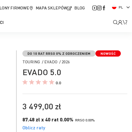
J
LONY FIRMOWE
MAPA SKLEPÓW
BLOG
PL
ę
z
Moje
Mó
CI
y
k
kont
DO 10 RAT RRSO 0% Z ODROCZENIEM
NOWOŚĆ
TOURING / EVADO / 2026
EVADO 5.0
0.0
3 499,00 zł
87.48 zł x 40 rat 0.00%
RRSO 0.00%
Oblicz raty