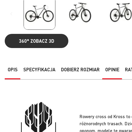
360°
ZOBACZ 3D
Przejdź
na
początek
galerii
OPIS
SPECYFIKACJA
DOBIERZ ROZMIAR
OPINIE
RA
Rowery cross od Kross to 
różnorodnych trasach. Dzi
oponom, modele te gwarant