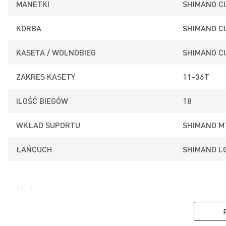
MANETKI
SHIMANO C
KORBA
SHIMANO C
KASETA / WOLNOBIEG
SHIMANO C
ZAKRES KASETY
11-36T
ILOŚĆ BIEGÓW
18
WKŁAD SUPORTU
SHIMANO M
ŁAŃCUCH
SHIMANO L
DISC BRAKES
Koła
Hamulce tarczowe gwarantują nam dużą siłę
hamowania i dobrą modulację nawet w najcięższych
warunkach pogodowych, a ich żywotność jest
PIASTA PRZÓD
ALUMINIUM
znacznie dłuższa niż hamulców tradycyjnych.