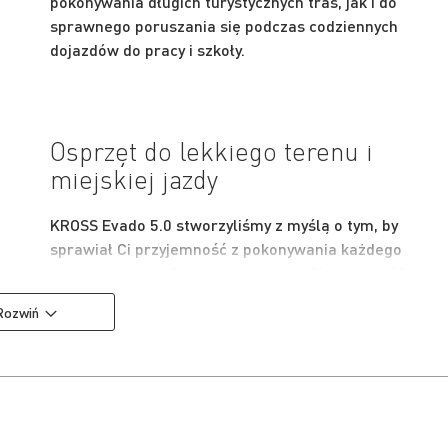
pokonywania długich turystycznych tras, jak i do
sprawnego poruszania się podczas codziennych
dojazdów do pracy i szkoły.
Osprzęt do lekkiego terenu i
miejskiej jazdy
KROSS Evado 5.0 stworzyliśmy z myślą o tym, by
sprawiał Ci przyjemność z pokonywania każdego
kilometra trasy. Sprawdzony napęd Shimano z 18
przełożeniami zapewnia komfortową jazdę w każdym
Rozwiń
terenie. Tylna przerzutka z grupy Cues to trwała i
sprawdzona konstrukcja, która zapewnia płynną i
responsywną zmianę przełożeń niezależnie od
warunków na trasie.
By zapewnić pewność hamowania w każdych warunka
zamontowane zostały hydrauliczne hamulce tarczowe