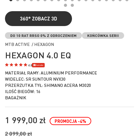
360°
ZOBACZ 3D
Przejdź
na
DO 10 RAT RRSO 0% Z ODROCZENIEM
KOŃCÓWKA SERII
początek
MTB ACTIVE / HEXAGON
galerii
HEXAGON 4.0 EQ
Bestseller
4.8
MATERIAŁ RAMY: ALUMINIUM PERFORMANCE
WIDELEC: SR SUNTOUR NVX30
PRZERZUTKA TYŁ: SHIMANO ACERA M3020
ILOŚĆ BIEGÓW: 16
BAGAŻNIK
1 999,00 zł
PROMOCJA
-4
%
2 099,00 zł