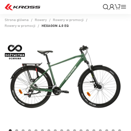
Moje
Mój k
Pr
konto
Na
Strona główna
Rowery
Rowery w promocji
Rowery w promocji
HEXAGON 4.0 EQ
Przejdź
na
koniec
galerii