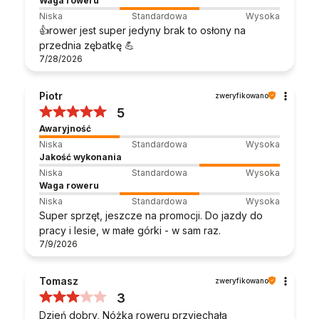
Waga roweru
Niska
Standardowa
Wysoka
👍️rower jest super jedyny brak to osłony na
przednia zębatkę 💪
7/28/2026
Piotr
zweryfikowano
5
Awaryjność
Niska
Standardowa
Wysoka
Jakość wykonania
Niska
Standardowa
Wysoka
Waga roweru
Niska
Standardowa
Wysoka
Super sprzęt, jeszcze na promocji. Do jazdy do
pracy i lesie, w małe górki - w sam raz.
7/9/2026
Tomasz
zweryfikowano
3
Dzień dobry, Nóżka roweru przyjechała