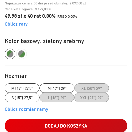
Najniższa cena z 30 dni przed obniżką:
2 099,00 zł
Cena katalogowa:
3 199,00 zł
49.98 zł x 40 rat 0.00%
RRSO 0.00%
Oblicz raty
Kolor bazowy: zielony srebrny
Rozmiar
M (17") 27,5"
M (17") 29"
XL (20") 29"
S (15") 27,5"
L (18") 29"
XXL (21") 29"
DODAJ DO KOSZYKA