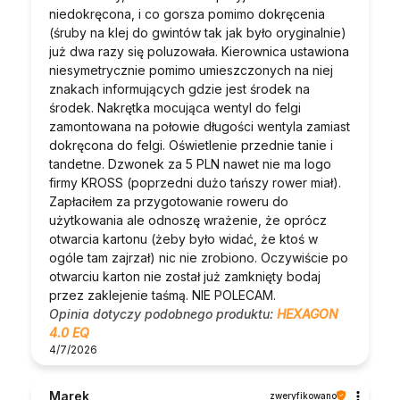
niedokręcona, i co gorsza pomimo dokręcenia
(śruby na klej do gwintów tak jak było oryginalnie)
już dwa razy się poluzowała. Kierownica ustawiona
niesymetrycznie pomimo umieszczonych na niej
znakach informujących gdzie jest środek na
środek. Nakrętka mocująca wentyl do felgi
zamontowana na połowie długości wentyla zamiast
dokręcona do felgi. Oświetlenie przednie tanie i
tandetne. Dzwonek za 5 PLN nawet nie ma logo
firmy KROSS (poprzedni dużo tańszy rower miał).
Zapłaciłem za przygotowanie roweru do
użytkowania ale odnoszę wrażenie, że oprócz
otwarcia kartonu (żeby było widać, że ktoś w
ogóle tam zajrzał) nic nie zrobiono. Oczywiście po
otwarciu karton nie został już zamknięty bodaj
przez zaklejenie taśmą. NIE POLECAM.
Opinia dotyczy podobnego produktu:
HEXAGON
4.0 EQ
4/7/2026
Marek
zweryfikowano