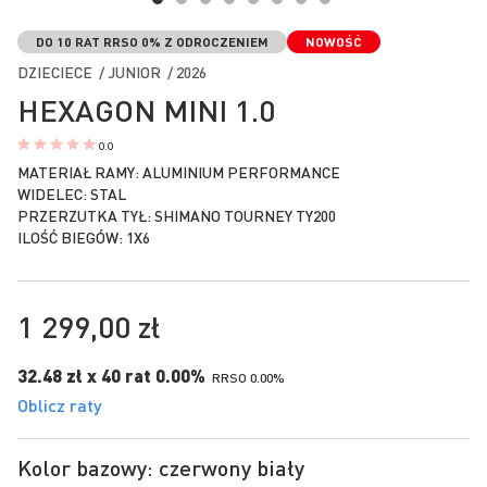
Przejdź
na
DO 10 RAT RRSO 0% Z ODROCZENIEM
NOWOŚĆ
początek
DZIECIECE / JUNIOR / 2026
galerii
HEXAGON MINI 1.0
0.0
MATERIAŁ RAMY: ALUMINIUM PERFORMANCE
WIDELEC: STAL
PRZERZUTKA TYŁ: SHIMANO TOURNEY TY200
ILOŚĆ BIEGÓW: 1X6
1 299,00 zł
32.48 zł x 40 rat 0.00%
RRSO 0.00%
Oblicz raty
Kolor bazowy: czerwony biały