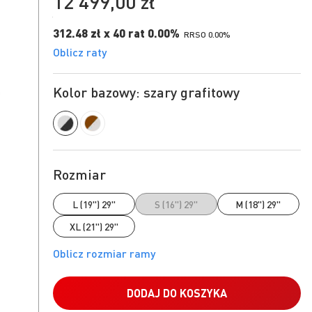
12 499,00 zł
312.48 zł x 40 rat 0.00%
RRSO 0.00%
Oblicz raty
Kolor bazowy: szary grafitowy
Rozmiar
L (19") 29"
S (16") 29"
M (18") 29"
XL (21") 29"
DODAJ DO KOSZYKA