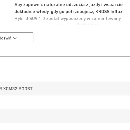
Aby zapewnić naturalne odczucia z jazdy i wsparcie
dokładnie wtedy, gdy go potrzebujesz, KROSS Influx
Hybrid SUV 1.0 został wyposażony w zamontowany
centralnie napęd elektryczny
Bafang
. Uzupełnia go
wydajna bateria o pojemności
820 Wh
, pozwalająca
Rozwiń
pokonywać znaczne dystanse bez obaw o częste
ładowanie.
System oferuje także pełną łączność z aplikacją
Bafa
GO
, pozwalającą na personalizację trybów
wspomagania, planowanie tras, monitorowanie
parametrów jazdy oraz aktualizację oprogramowania.
Dodatkowym atutem jest
port USB-C
w wyświetlaczu,
umożliwiający ładowanie smartfona lub innych
R XCM32 BOOST
urządzeń mobilnych w trakcie jazdy.
Osprzęt do każdego terenu