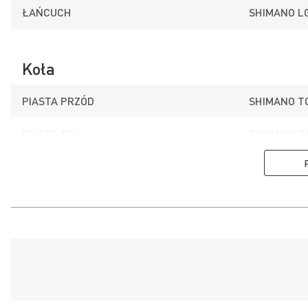
ŁAŃCUCH
SHIMANO L
Koła
PIASTA PRZÓD
SHIMANO T
PIASTA TYŁ
SHIMANO T
OPONY
OBOR MIKE 
OBRĘCZE
ALUMINIUM
MAKSYMALNA SZEROKOŚĆ OPONY (MM)
63
Hamulce