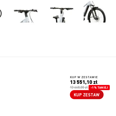
KUP W ZESTAWIE
13 551,10 zł
13 668,00 zł
-1% TANIEJ
KUP ZESTAW