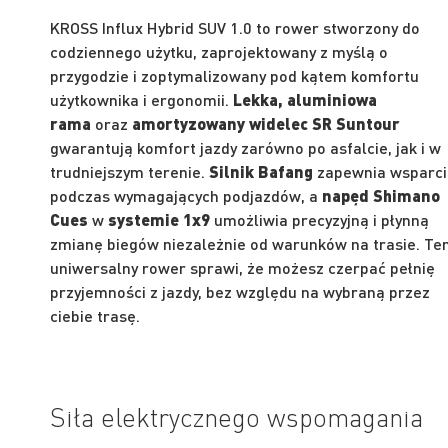
KROSS Influx Hybrid SUV 1.0 to rower
stworzony do
codziennego użytku, zaprojektowany z myślą o
przygodzie i zoptymalizowany pod kątem komfortu
użytkownika i ergonomii.
Lekka, aluminiowa
rama
oraz
amortyzowany widelec SR Suntour
gwarantują komfort jazdy zarówno po asfalcie, jak i w
trudniejszym terenie.
Silnik Bafang
zapewnia wsparci
podczas wymagających podjazdów, a
napęd Shimano
Cues
w
systemie 1x9
umożliwia precyzyjną i płynną
zmianę biegów niezależnie od warunków na trasie. Te
uniwersalny rower sprawi, że możesz czerpać pełnię
przyjemności z jazdy, bez względu na wybraną przez
ciebie trasę.
Siła elektrycznego wspomagania