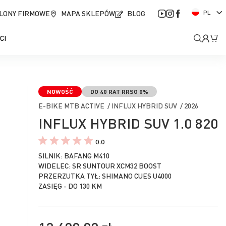
J
LONY FIRMOWE
MAPA SKLEPÓW
BLOG
PL
ę
z
Moje
Mó
CI
y
k
kont
NOWOŚĆ
DO 40 RAT RRSO 0%
E-BIKE MTB ACTIVE / INFLUX HYBRID SUV / 2026
INFLUX HYBRID SUV 1.0 820
0.0
SILNIK: BAFANG M410
WIDELEC: SR SUNTOUR XCM32 BOOST
PRZERZUTKA TYŁ: SHIMANO CUES U4000
ZASIĘG - DO 130 KM