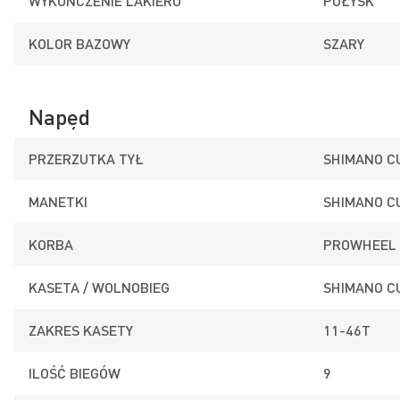
WYKOŃCZENIE LAKIERU
POŁYSK
KOLOR BAZOWY
SZARY
Napęd
PRZERZUTKA TYŁ
SHIMANO C
MANETKI
SHIMANO C
KORBA
PROWHEEL 
KASETA / WOLNOBIEG
SHIMANO C
ZAKRES KASETY
11-46T
ILOŚĆ BIEGÓW
9