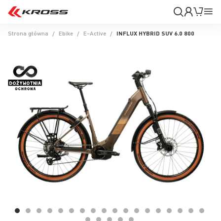
Moje
Mój k
Pr
konto
Na
Strona główna
Ebike
E-Active
INFLUX HYBRID SUV 6.0 800
Przejdź
na
koniec
galerii