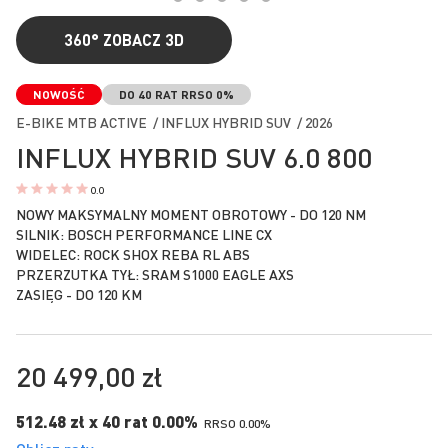
360°
ZOBACZ 3D
Przejdź
na
NOWOŚĆ
DO 40 RAT RRSO 0%
początek
E-BIKE MTB ACTIVE / INFLUX HYBRID SUV / 2026
galerii
INFLUX HYBRID SUV 6.0 800
0.0
NOWY MAKSYMALNY MOMENT OBROTOWY - DO 120 NM
SILNIK: BOSCH PERFORMANCE LINE CX
WIDELEC: ROCK SHOX REBA RL ABS
PRZERZUTKA TYŁ: SRAM S1000 EAGLE AXS
ZASIĘG - DO 120 KM
20 499,00 zł
512.48 zł x 40 rat 0.00%
RRSO 0.00%