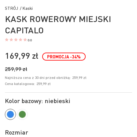
na
STRÓJ / Kaski
początek
KASK ROWEROWY MIEJSKI
galerii
CAPITALO
0.0
169,99 zł
PROMOCJA
-34
%
259,99 zł
Najniższa cena z 30 dni przed obniżką:
259,99 zł
Cena katalogowa:
259,99 zł
Kolor bazowy: niebieski
Rozmiar