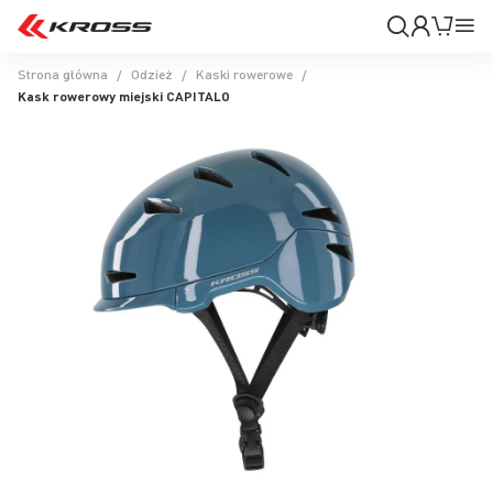
Moje
Mój k
Pr
konto
Na
Strona główna
Odzież
Kaski rowerowe
Kask rowerowy miejski CAPITALO
Przejdź
na
koniec
galerii
Przejdź