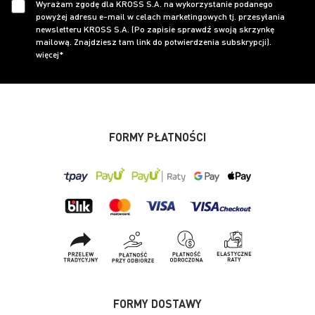
Wyrażam zgodę dla KROSS S.A. na wykorzystanie podanego
powyżej adresu e-mail w celach marketingowych tj. przesyłania
newsletteru KROSS S.A. (Po zapisie sprawdź swoją skrzynkę
mailową. Znajdziesz tam link do potwierdzenia subskrypcji).
więcej*
FORMY PŁATNOŚCI
FORMY DOSTAWY