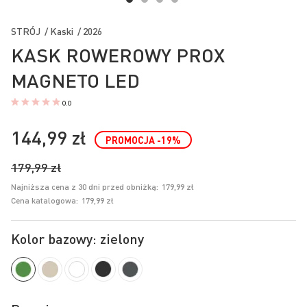
Przejdź
na
STRÓJ / Kaski / 2026
początek
KASK ROWEROWY PROX
galerii
MAGNETO LED
0.0
144,99 zł
PROMOCJA
-19
%
179,99 zł
Najniższa cena z 30 dni przed obniżką:
179,99 zł
Cena katalogowa:
179,99 zł
Kolor bazowy: zielony