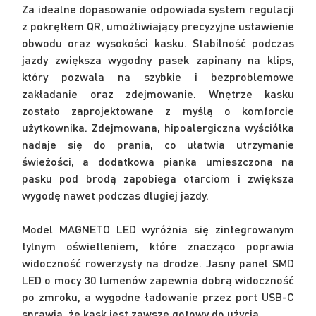
Za idealne dopasowanie odpowiada system regulacji
z pokrętłem QR, umożliwiający precyzyjne ustawienie
obwodu oraz wysokości kasku. Stabilność podczas
jazdy zwiększa wygodny pasek zapinany na klips,
który pozwala na szybkie i bezproblemowe
zakładanie oraz zdejmowanie. Wnętrze kasku
zostało zaprojektowane z myślą o komforcie
użytkownika. Zdejmowana, hipoalergiczna wyściółka
nadaje się do prania, co ułatwia utrzymanie
świeżości, a dodatkowa pianka umieszczona na
pasku pod brodą zapobiega otarciom i zwiększa
wygodę nawet podczas długiej jazdy.
Model MAGNETO LED wyróżnia się zintegrowanym
tylnym oświetleniem, które znacząco poprawia
widoczność rowerzysty na drodze. Jasny panel SMD
LED o mocy 30 lumenów zapewnia dobrą widoczność
po zmroku, a wygodne ładowanie przez port USB-C
sprawia, że kask jest zawsze gotowy do użycia.