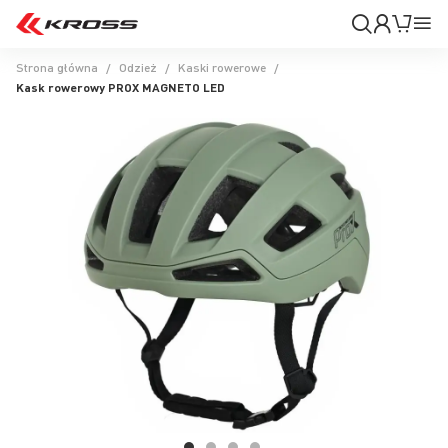
Moje
Mój k
Pr
konto
Na
Strona główna
Odzież
Kaski rowerowe
Kask rowerowy PROX MAGNETO LED
Przejdź
na
koniec
galerii