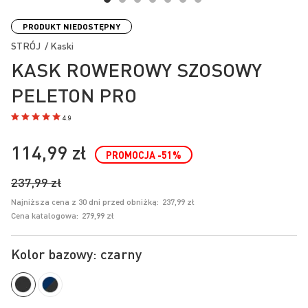
Przejdź
na
PRODUKT NIEDOSTĘPNY
początek
STRÓJ / Kaski
galerii
KASK ROWEROWY SZOSOWY
PELETON PRO
4.9
114,99 zł
PROMOCJA
-51
%
237,99 zł
Najniższa cena z 30 dni przed obniżką:
237,99 zł
Cena katalogowa:
279,99 zł
Kolor bazowy: czarny