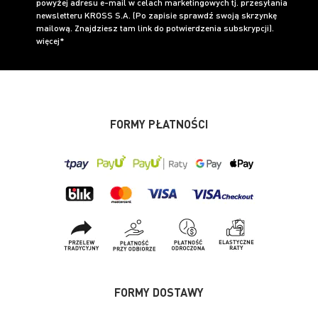
powyżej adresu e-mail w celach marketingowych tj. przesyłania
newsletteru KROSS S.A. (Po zapisie sprawdź swoją skrzynkę
mailową. Znajdziesz tam link do potwierdzenia subskrypcji).
więcej*
FORMY PŁATNOŚCI
FORMY DOSTAWY