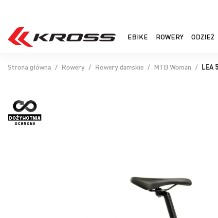
EBIKE
ROWERY
ODZIEŻ
Strona główna
Rowery
Rowery damskie
MTB Woman
LEA 
Przejdź
na
koniec
galerii