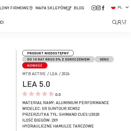
J
LONY FIRMOWE
MAPA SKLEPÓW
BLOG
PL
ę
z
Moje
Mó
CI
y
k
kont
PRODUKT NIEDOSTĘPNY
DO 10 RAT RRSO 0% Z ODROCZENIEM
GEN2
NOWOŚĆ
MTB ACTIVE / LEA / 2026
LEA 5.0
0.0
MATERIAŁ RAMY: ALUMINIUM PERFORMANCE
WIDELEC: SR SUNTOUR XCM32
PRZERZUTKA TYŁ: SHIMANO CUES U3020
ILOŚĆ BIEGÓW: 2X9
HYDRAULICZNE HAMULCE TARCZOWE