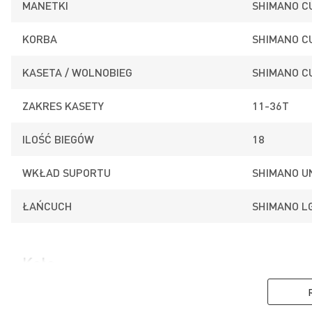
MANETKI
SHIMANO C
KORBA
SHIMANO C
KASETA / WOLNOBIEG
SHIMANO C
ZAKRES KASETY
11-36T
ILOŚĆ BIEGÓW
18
WKŁAD SUPORTU
SHIMANO U
ŁAŃCUCH
SHIMANO L
DISC BRAKES
Koła
Hamulce tarczowe gwarantują nam dużą siłę
hamowania i dobrą modulację nawet w najcięższych
warunkach pogodowych, a ich żywotność jest
PIASTA PRZÓD
ALUMINIUM
znacznie dłuższa niż hamulców tradycyjnych.