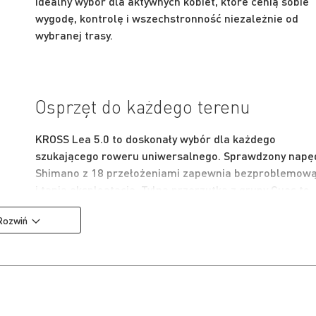
idealny wybór dla aktywnych kobiet, które cenią sobie
wygodę, kontrolę i wszechstronność niezależnie od
wybranej trasy.
Osprzęt do każdego terenu
KROSS Lea 5.0 to doskonały wybór dla każdego
szukającego roweru uniwersalnego. Sprawdzony napę
Shimano z 18 przełożeniami zapewnia bezproblemow
i tanią eksploatację. Tylna przerzutka z grupy Cues to
trwała i sprawdzona konstrukcja, która zapewnia
Rozwiń
płynną i responsywną zmianę przełożeń również w
trudniejszym terenie.
By zapewnić pewność hamowania w każdych warunka
zamontowane zostały hydrauliczne hamulce tarczowe
Shimano. Zapewniają one dużą większą siłę hamowani
niż klasyczne hamulce v-brake. To także dużo większa 