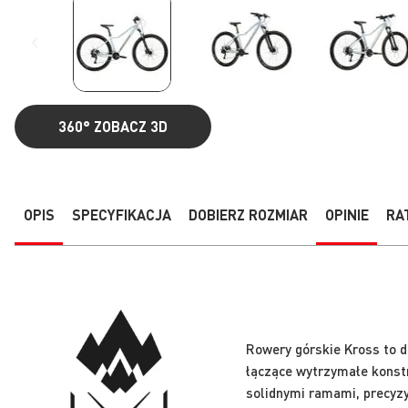
360°
ZOBACZ 3D
Przejdź
na
początek
galerii
OPIS
SPECYFIKACJA
DOBIERZ ROZMIAR
OPINIE
RA
Rowery górskie Kross to d
łączące wytrzymałe konst
solidnymi ramami, precyz