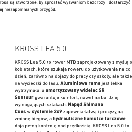
oss są stworzone, by sprostać wyzwaniom bezdroży i dostarczyć
ej niezapomnianych przygód.
KROSS LEA 5.0
KROSS Lea 5.0 to rower MTB zaprojektowany z myślą 
kobietach, które szukają roweru do użytkowania na co
dzień, zarówno na dojazy do pracy czy szkoły, ale takż
na wycieczki do lasu.
Aluminiowa rama
jest lekka i
wytrzymała, a
amortyzowany widelec SR
Suntour
gwarantuje komfort, nawet na bardziej
wymagających szlakach.
Napęd Shimano
Cues
w
systemie 2x9
zapewnia łatwą i precyzyjną
zmianę biegów, a
hydrauliczne hamulce tarczowe
dają pełną kontrolę nad prędkością. KROSS Lea 5.0 to