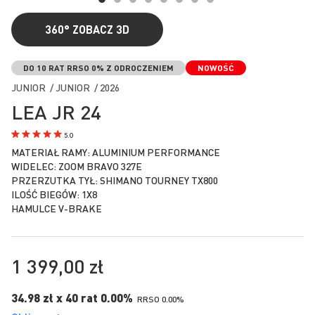
360°
ZOBACZ 3D
Przejdź
na
DO 10 RAT RRSO 0% Z ODROCZENIEM
NOWOŚĆ
początek
JUNIOR / JUNIOR / 2026
galerii
LEA JR 24
5.0
MATERIAŁ RAMY: ALUMINIUM PERFORMANCE
WIDELEC: ZOOM BRAVO 327E
PRZERZUTKA TYŁ: SHIMANO TOURNEY TX800
ILOŚĆ BIEGÓW: 1X8
HAMULCE V-BRAKE
1 399,00 zł
34.98 zł x 40 rat 0.00%
RRSO 0.00%