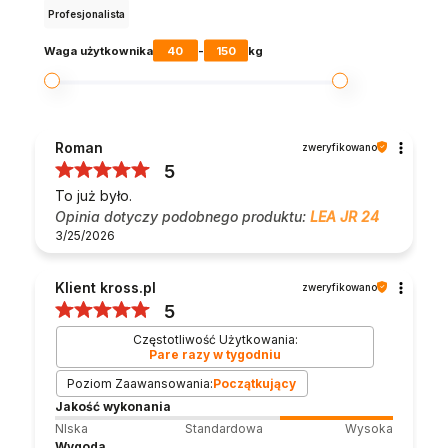
Profesjonalista
40
150
Waga użytkownika
-
kg
Roman
zweryfikowano
5
To już było.
Opinia dotyczy podobnego produktu:
LEA JR 24
3/25/2026
Klient kross.pl
zweryfikowano
5
Częstotliwość Użytkowania:
Pare razy w tygodniu
Poziom Zaawansowania:
Początkujący
Jakość wykonania
NIska
Standardowa
Wysoka
Wygoda