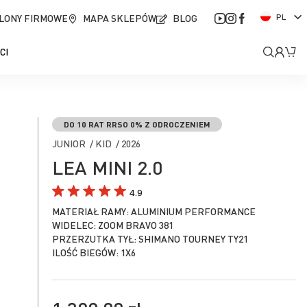
J
LONY FIRMOWE
MAPA SKLEPÓW
BLOG
PL
ę
z
Moje
Mó
CI
y
k
kont
DO 10 RAT RRSO 0% Z ODROCZENIEM
JUNIOR / KID / 2026
LEA MINI 2.0
4.9
MATERIAŁ RAMY: ALUMINIUM PERFORMANCE
WIDELEC: ZOOM BRAVO 381
PRZERZUTKA TYŁ: SHIMANO TOURNEY TY21
ILOŚĆ BIEGÓW: 1X6