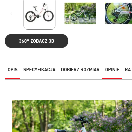
360°
ZOBACZ 3D
Przejdź
na
początek
galerii
OPIS
SPECYFIKACJA
DOBIERZ ROZMIAR
OPINIE
RA