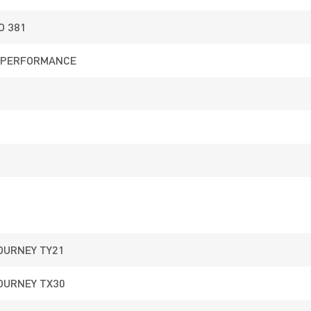
Technologie zapewniające komfort
O 381
użytkowania
 PERFORMANCE
Rama KROSS Lea Mini 2.0 została wykonana z
aluminium 6061. Ten specjalny stop aluminium sprawi
że rower jest sztywny i odporny na złamania przy jego
stosunkow niskiej wadze. Amortyzowany widelec
poprawia komfort, zmniejszając wibracje i wstrząsy w
trakcie jazdy.
OURNEY TY21
Obniżony przekrok ramy zapewnia, że wsiadania oraz
OURNEY TX30
zsiadanie z roweru nie będzie stanowiło żadnego
problemu. Do tego dochodzą opony o szerokości 1,95