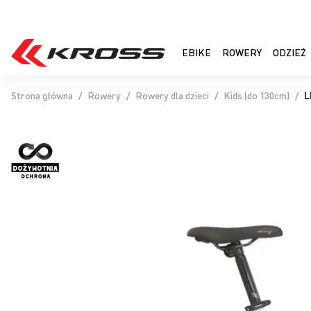
EBIKE
ROWERY
ODZIEŻ
Strona główna
Rowery
Rowery dla dzieci
Kids (do 130cm)
L
Przejdź
na
koniec
galerii