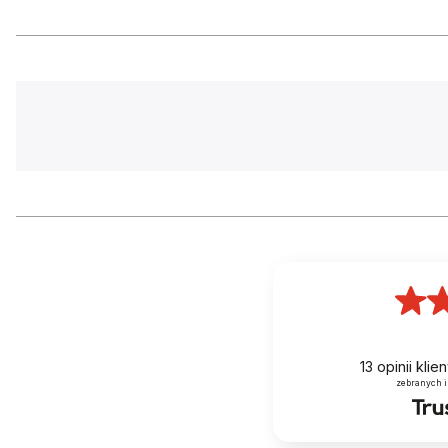
OPONY
WANDA P10
OBRĘCZE
ALUMINIUM
MAKSYMALNA SZEROKOŚĆ OPONY (MM)
47
Hamulce
HAMULEC PRZÓD
V-BRAKE
HAMULEC TYŁ
V-BRAKE
DŹWIGNIE HAMULCA
ALUMINIUM
13
opinii kli
zebranych i
Komponenty