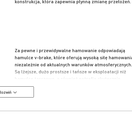
konstrukcja, która zapewnia płynną zmianę przełożeń.
Za pewne i przewidywalne hamowanie odpowiadają
hamulce v-brake, które oferują wysoką siłę hamowani
niezależnie od aktualnych warunków atmosferycznych
Są lżejsze, dużo prostsze i tańsze w eksploatacji niż
hamulce tarczowe, a również potrafią skutecznie
zatrzymać rower.
Rozwiń