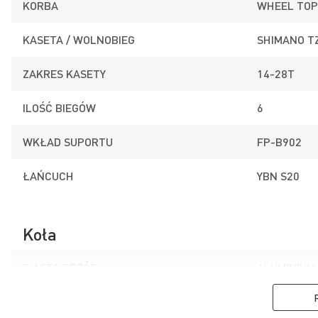
KORBA
WHEEL TOP
KASETA / WOLNOBIEG
SHIMANO T
ZAKRES KASETY
14-28T
ILOŚĆ BIEGÓW
6
POWDER COATED
WKŁAD SUPORTU
FP-B902
Malowanie polegające na nakładaniu
naelektryzowanych cząstek farby proszkowej na
aluminium, które wymaga obróbki termicznej. Po
ŁAŃCUCH
YBN S20
spieczeniu, powierzchnia lakieru tworzy idealnie
gładką powłokę wyjątkowo odporną na uszkodzenia
mechaniczne.
Koła
PIASTA PRZÓD
ALUMINIUM
PIASTA TYŁ
ALUMINIUM