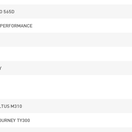
nawet w trakcie wycieczki rowerowej.
O 565D
 PERFORMANCE
Idealny do codziennego
użytkowania
Wersja EQ(equipped) naszego roweru KROSS Lea X200
EQ została dodatkowo wyposażona w przydatne
Y
akcesoria. Zintegrowane z rowerem
oświetlenie
ułat
jazdę po zmroku, a
bagażnik
umożliwi przewożenie
niezbędnego ekwipunku, czy też montaż dodatkowych
sakw. Do kompletu trafił również system pełnych
błotników
, który zapewnia doskonałą ochronę przed
błotem, a podpórka eliminuje konieczność szukania
LTUS M310
oparcia dla roweru.
OURNEY TY300