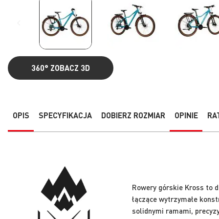
360°
ZOBACZ 3D
Przejdź
na
początek
galerii
OPIS
SPECYFIKACJA
DOBIERZ ROZMIAR
OPINIE
RA
Rowery górskie Kross to d
łączące wytrzymałe konst
solidnymi ramami, precyz