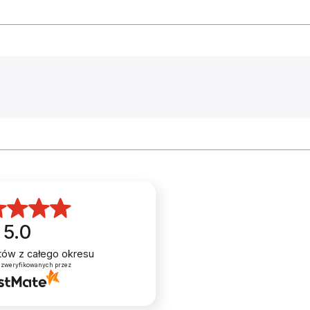
Amortyzowany widelec ze skokiem
100 mm
zapewnia
wysoką kulturę pracy oraz doskonałe tłumienie wibracj
powstających podczas jazdy po nierównej i wyboistej
 29X2,1
nawierzchni.
HI-STRENGTH CARRY RACK
Tylny bagażnik o wytrzymałej konstrukcji umożliwia
bezpieczne przewożenie nawet bardzo ciężkiego
bagażu.
MECHANICZNY
POST MOUNT
5.0
MECHANICZNY
To rozwiązanie, bez którego nowoczesny górski
rower wyścigowy nie ma racji bytu. Dzięki
ntów
z całego okresu
wyeliminowaniu zbędnych przejściówek
 zweryfikowanych przez
wpływających na sztywność połączenia między ramą
OURNEY ST-EF41
a zaciskiem wzrasta precyzja hamowania. Poprawia
się również odprowadzenie ciepła co wydłuża
żywotność hamulca i poprawia jego efektywność.