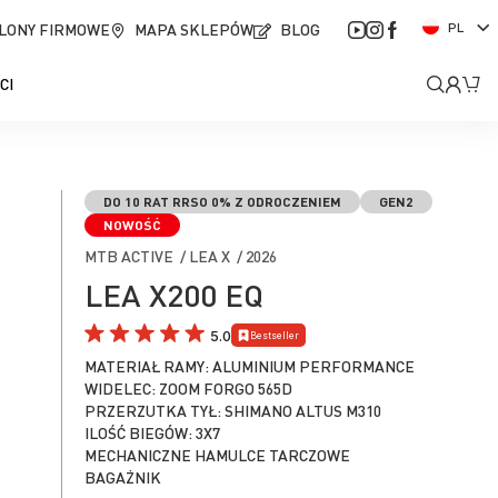
J
LONY FIRMOWE
MAPA SKLEPÓW
BLOG
PL
ę
z
Moje
Mó
CI
y
k
kont
DO 10 RAT RRSO 0% Z ODROCZENIEM
GEN2
NOWOŚĆ
MTB ACTIVE / LEA X / 2026
LEA X200 EQ
5.0
Bestseller
MATERIAŁ RAMY: ALUMINIUM PERFORMANCE
WIDELEC: ZOOM FORGO 565D
PRZERZUTKA TYŁ: SHIMANO ALTUS M310
ILOŚĆ BIEGÓW: 3X7
MECHANICZNE HAMULCE TARCZOWE
BAGAŻNIK