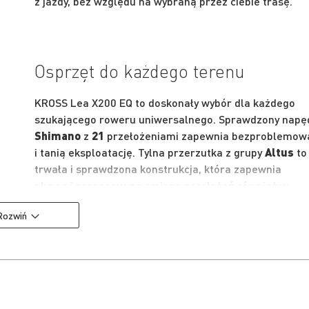
z jazdy, bez względu na wybraną przez ciebie trasę.
Osprzęt do każdego terenu
KROSS Lea X200 EQ to doskonały wybór dla każdego
szukającego roweru uniwersalnego. Sprawdzony napę
Shimano
z
21
przełożeniami zapewnia bezproblemow
i tanią eksploatację. Tylna przerzutka z grupy
Altus
to
trwała i sprawdzona konstrukcja, która zapewnia
płynną i responsywną zmianę przełożeń również w
trudniejszym terenie.
Rozwiń
By hamowanie zawsze było przewidywalne, niezależni
od warunków atmosferycznych czy sytuacji na drodze
zamontowane zostały
mechaniczne hamulce
tarczowe
. Zapewniają one dużą wyższą siłę hamowan
niż klasyczne hamulce v-brake. A dzięki mechaniczny
zaciskom hamulców także bezawaryjność i łatwy serw