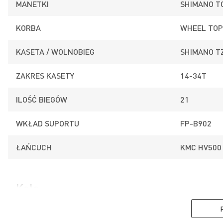
MANETKI
SHIMANO T
KORBA
WHEEL TOP
KASETA / WOLNOBIEG
SHIMANO T
ZAKRES KASETY
14-34T
ILOŚĆ BIEGÓW
21
WKŁAD SUPORTU
FP-B902
ŁAŃCUCH
KMC HV500
Koła
PIASTA PRZÓD
ALUMINIUM