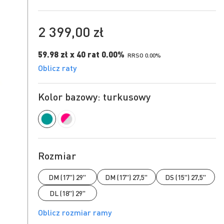
2 399,00 zł
59.98 zł x 40 rat 0.00%
RRSO 0.00%
Oblicz raty
Kolor bazowy: turkusowy
Rozmiar
DM (17") 29"
DM (17") 27,5"
DS (15") 27,5"
DL (18") 29"