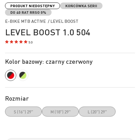
na
PRODUKT NIEDOSTĘPNY
KOŃCÓWKA SERII
początek
DO 40 RAT RRSO 0%
galerii
E-BIKE MTB ACTIVE / LEVEL BOOST
LEVEL BOOST 1.0 504
5.0
Kolor bazowy: czarny czerwony
Rozmiar
S (16") 29"
M (18") 29"
L (20") 29"