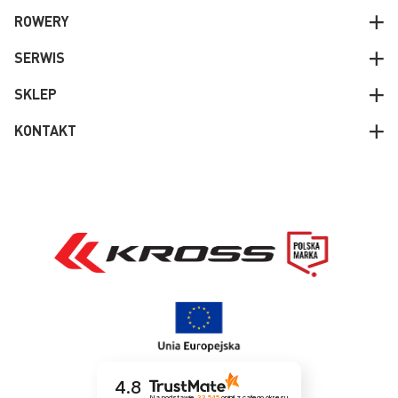
ROWERY
SERWIS
SKLEP
KONTAKT
4.8
Na podstawie
33 545
opinii
z całego okresu