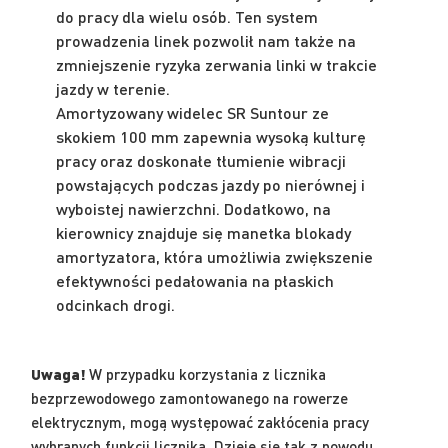
do pracy dla wielu osób. Ten system
prowadzenia linek pozwolił nam także na
zmniejszenie ryzyka zerwania linki w trakcie
jazdy w terenie.
Amortyzowany widelec SR Suntour ze
skokiem 100 mm zapewnia wysoką kulturę
pracy oraz doskonałe tłumienie wibracji
powstających podczas jazdy po nierównej i
wyboistej nawierzchni. Dodatkowo, na
kierownicy znajduje się manetka blokady
amortyzatora, która umożliwia zwiększenie
efektywności pedałowania na płaskich
odcinkach drogi.
Uwaga!
W przypadku korzystania z licznika
bezprzewodowego zamontowanego na rowerze
elektrycznym, mogą występować zakłócenia pracy
wybranych funkcji licznika. Dzieje się tak z powodu