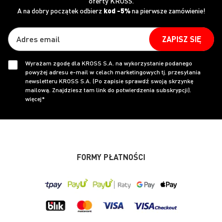
oferty KROSS.
A na dobry początek odbierz
kod -5%
na pierwsze zamówienie!
ZAPISZ SIĘ
Wyrażam zgodę dla KROSS S.A. na wykorzystanie podanego
powyżej adresu e-mail w celach marketingowych tj. przesyłania
newsletteru KROSS S.A. (Po zapisie sprawdź swoją skrzynkę
mailową. Znajdziesz tam link do potwierdzenia subskrypcji).
więcej*
FORMY PŁATNOŚCI