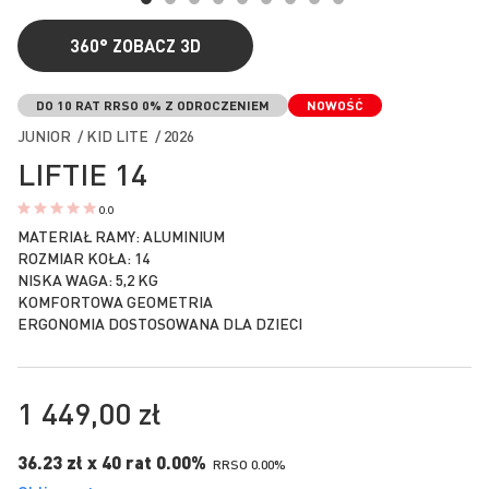
360°
ZOBACZ 3D
Przejdź
na
DO 10 RAT RRSO 0% Z ODROCZENIEM
NOWOŚĆ
początek
JUNIOR / KID LITE / 2026
galerii
LIFTIE 14
0.0
MATERIAŁ RAMY: ALUMINIUM
ROZMIAR KOŁA: 14
NISKA WAGA: 5,2 KG
KOMFORTOWA GEOMETRIA
ERGONOMIA DOSTOSOWANA DLA DZIECI
1 449,00 zł
36.23 zł x 40 rat 0.00%
RRSO 0.00%