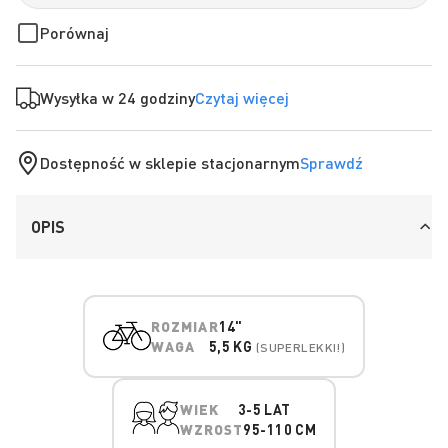
Porównaj
Wysyłka w 24 godziny
Czytaj więcej
Dostępność w sklepie stacjonarnym
Sprawdź
OPIS
ROZMIAR
14"
WAGA
5,5 KG
(SUPERLEKKI!)
WIEK
3-5 LAT
WZROST
95-110 CM