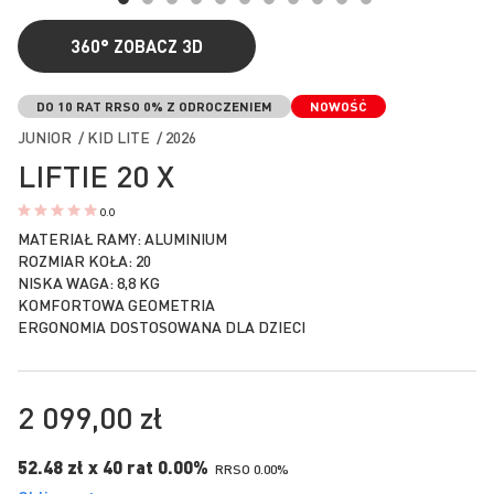
360°
ZOBACZ 3D
Przejdź
na
DO 10 RAT RRSO 0% Z ODROCZENIEM
NOWOŚĆ
początek
JUNIOR / KID LITE / 2026
galerii
LIFTIE 20 X
0.0
MATERIAŁ RAMY: ALUMINIUM
ROZMIAR KOŁA: 20
NISKA WAGA: 8,8 KG
KOMFORTOWA GEOMETRIA
ERGONOMIA DOSTOSOWANA DLA DZIECI
2 099,00 zł
52.48 zł x 40 rat 0.00%
RRSO 0.00%