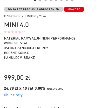
Przejdź
na
DO 10 RAT RRSO 0% Z ODROCZENIEM
NOWOŚĆ
początek
DZIECIECE / JUNIOR / 2026
galerii
MINI 4.0
0.0
MATERIAŁ RAMY: ALUMINIUM PERFORMANCE
WIDELEC: STAL
OSŁONA ŁAŃCUCHA I KORBY
BOCZNE KÓŁKA
HAMULEC V-BRAKE
999,00 zł
24.98 zł x 40 rat 0.00%
RRSO 0.00%
Oblicz raty