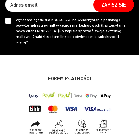
ZAPISZ SIĘ
Wyrażam zgodę dla KROSS S.A. na wykorzystanie podanego
powyżej adresu e-mail w celach marketingowych tj. przesyłania
newsletteru KROSS S.A. (Po zapisie sprawdź swoją skrzynkę
mailową. Znajdziesz tam link do potwierdzenia subskrypcji).
więcej*
FORMY PŁATNOŚCI