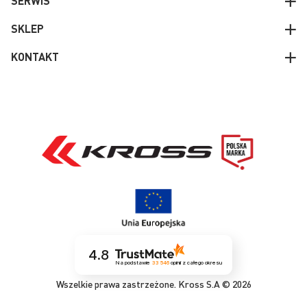
SERWIS
SKLEP
KONTAKT
4.8
Na podstawie
33 546
opinii
z całego okresu
Wszelkie prawa zastrzeżone. Kross S.A © 2026