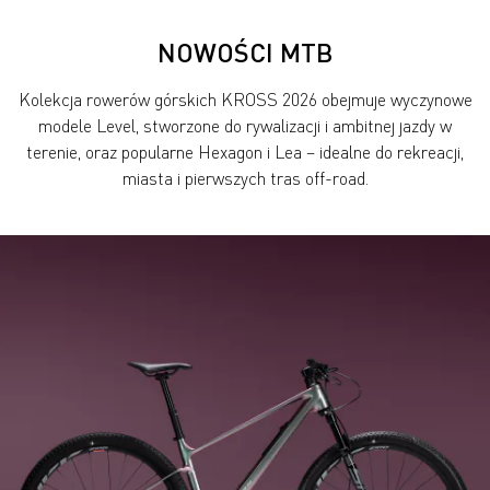
NOWOŚCI MTB
Kolekcja rowerów górskich KROSS 2026 obejmuje wyczynowe
modele Level, stworzone do rywalizacji i ambitnej jazdy w
terenie, oraz popularne Hexagon i Lea – idealne do rekreacji,
miasta i pierwszych tras off-road.