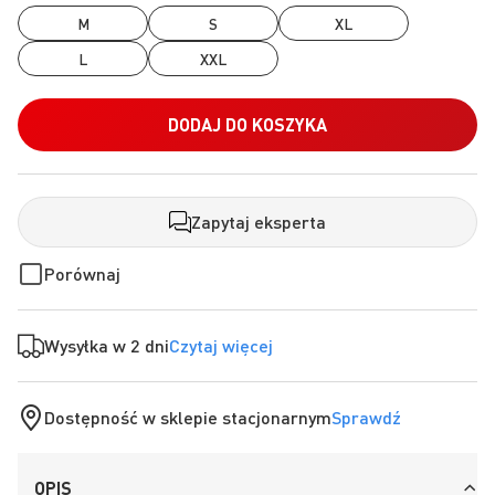
M
S
XL
L
XXL
DODAJ DO KOSZYKA
Zapytaj eksperta
Porównaj
Wysyłka w 2 dni
Czytaj więcej
Dostępność w sklepie stacjonarnym
Sprawdź
OPIS