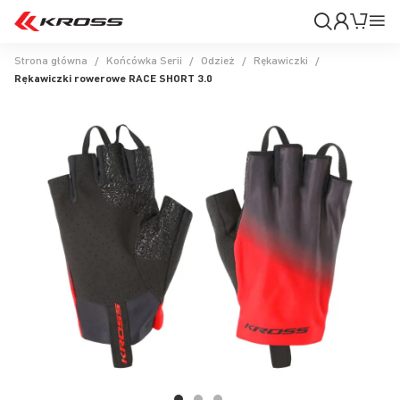
Moje
Mój k
Pr
konto
Na
Strona główna
Końcówka Serii
Odzież
Rękawiczki
Rękawiczki rowerowe RACE SHORT 3.0
Przejdź
na
koniec
galerii