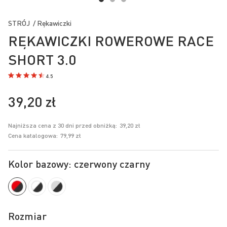
Przejdź
na
STRÓJ / Rękawiczki
początek
RĘKAWICZKI ROWEROWE RACE
galerii
SHORT 3.0
4.5
39,20 zł
Najniższa cena z 30 dni przed obniżką:
39,20 zł
Cena katalogowa:
79,99 zł
Kolor bazowy: czerwony czarny
Rozmiar