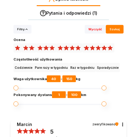
Pytania i odpowiedzi (1)
Filtry
Wyczyść
Szukaj
Ocena
Częstotliwość użytkowania
Codziennie
Pare razy w tygodniu
Raz w tygodniu
Sporadycznie
40
150
Waga użytkownika
-
kg
1
100
Pokonywany dystans
-
km
Marcin
zweryfikowano
5