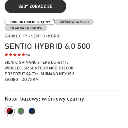
360°
ZOBACZ 3D
Przejdź
na
PRODUKT NIEDOSTĘPNY
KOŃCÓWKA SERII
początek
DO 40 RAT RRSO 0%
galerii
E-BIKE CITY / SENTIO HYBRID
SENTIO HYBRID 6.0 500
5.0
SILNIK: SHIMANO STEPS DU-E6110
WIDELEC: SR SUNTOUR MOBIE32 COIL
PRZERZUTKA TYŁ: SHIMANO NEXUS 8
ZASIĘG - DO 70 KM
Kolor bazowy: wiśniowy czarny