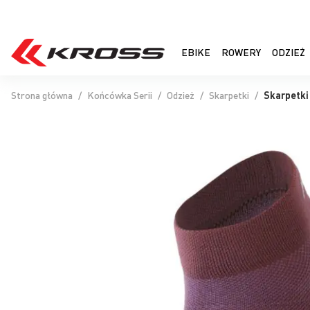
EBIKE
ROWERY
ODZIEŻ
Strona główna
Końcówka Serii
Odzież
Skarpetki
Skarpetki
Przejdź
na
koniec
galerii