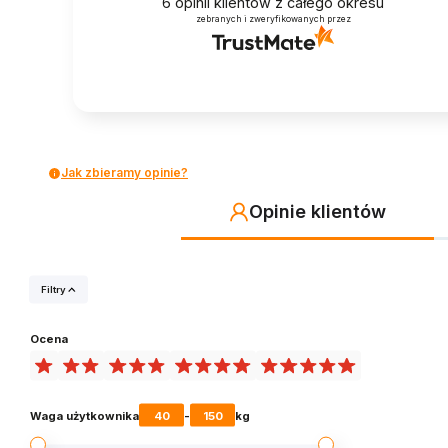
6
opinii klientów
z całego okresu
zebranych i zweryfikowanych przez
Jak zbieramy opinie?
Opinie klientów
Filtry
Ocena
40
150
Waga użytkownika
-
kg