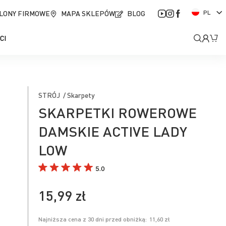
J
LONY FIRMOWE
MAPA SKLEPÓW
BLOG
PL
ę
z
Moje
Mó
CI
y
k
kont
STRÓJ / Skarpety
SKARPETKI ROWEROWE
DAMSKIE ACTIVE LADY
LOW
5.0
15,99 zł
Najniższa cena z 30 dni przed obniżką:
11,60 zł