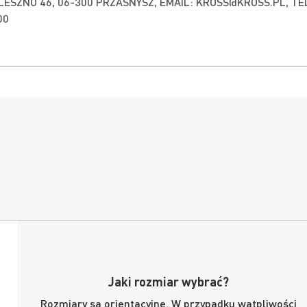
 LESZNO 46, 06-300 PRZASNYSZ, EMAIL:
KROSS@KROSS.PL
, TE
00
Jaki rozmiar wybrać?
Rozmiary są orientacyjne. W przypadku wątpliwości