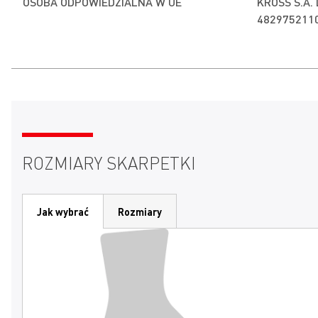
OSOBA ODPOWIEDZIALNA W UE
KROSS S.A.
482975211
ROZMIARY SKARPETKI
Jak wybrać
Rozmiary