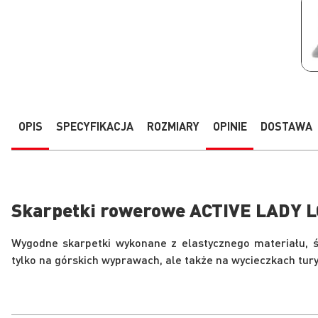
Przejdź
na
początek
galerii
OPIS
SPECYFIKACJA
ROZMIARY
OPINIE
DOSTAWA
Skarpetki rowerowe ACTIVE LADY 
Wygodne skarpetki wykonane z elastycznego materiału, ś
tylko na górskich wyprawach, ale także na wycieczkach tury