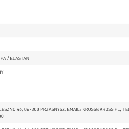
PA / ELASTAN
NY
 LESZNO 46, 06-300 PRZASNYSZ, EMAIL:
KROSS@KROSS.PL
, TE
00