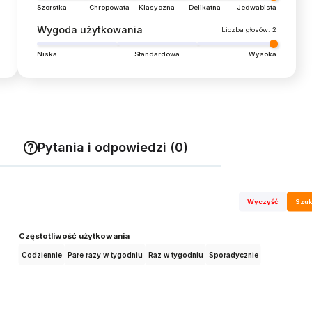
Szorstka
Chropowata
Klasyczna
Delikatna
Jedwabista
Wygoda użytkowania
Liczba głosów: 2
Niska
Standardowa
Wysoka
Pytania i odpowiedzi (0)
Wyczyść
Szuk
Częstotliwość użytkowania
Codziennie
Pare razy w tygodniu
Raz w tygodniu
Sporadycznie