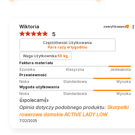
Wiktoria
zweryfikowano
5
Częstotliwość Użytkowania:
Pare razy w tygodniu
Waga Użytkownika:
50 kg
Faktura materiału
Szorstka
Klasyczna
Jedwabista
Przewiewność
Niska
Standardowa
Wysoka
Wygoda użytkowania
Niska
Standardowa
Wysoka
👍️polecam👍️
Opinia dotyczy podobnego produktu:
Skarpetki
rowerowe damskie ACTIVE LADY LOW
7/22/2025