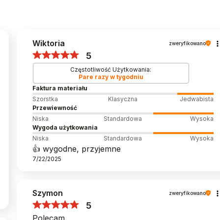
Wiktoria
zweryfikowano
5
Częstotliwość Użytkowania:
Pare razy w tygodniu
Faktura materiału
Szorstka
Klasyczna
Jedwabista
Przewiewność
Niska
Standardowa
Wysoka
Wygoda użytkowania
Niska
Standardowa
Wysoka
👍️ wygodne, przyjemne
7/22/2025
Szymon
zweryfikowano
5
Polecam.