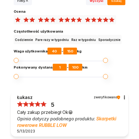
Filtry
Wyczyść
Szukaj
Ocena
Częstotliwość użytkowania
Codziennie
Pare razy w tygodniu
Raz w tygodniu
Sporadycznie
40
150
Waga użytkownika
-
kg
1
100
Pokonywany dystans
-
km
Łukasz
zweryfikowano
5
Cały zakup przebiegł Ok😁
Opinia dotyczy podobnego produktu:
Skarpetki
rowerowe RUBBLE LOW
5/13/2023