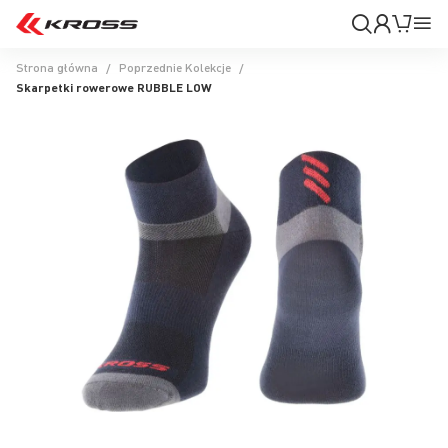
Moje
Mój k
Pr
konto
Na
Strona główna
Poprzednie Kolekcje
Skarpetki rowerowe RUBBLE LOW
Przejdź
na
koniec
galerii
Przejdź