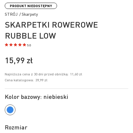
na
PRODUKT NIEDOSTĘPNY
początek
STRÓJ / Skarpety
galerii
SKARPETKI ROWEROWE
RUBBLE LOW
5.0
15,99 zł
Najniższa cena z 30 dni przed obniżką:
11,60 zł
Cena katalogowa:
39,99 zł
Kolor bazowy: niebieski
Rozmiar